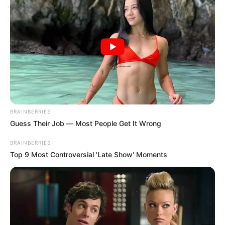
rural de Medellín
BELLO, ANTIOQUIA
Piden imputar feminicidio
agravado y secuestro por
crimen de Sara Millerey
BRAINBERRIES
Guess Their Job — Most People Get It Wrong
SANTA ELENA
BRAINBERRIES
Victoria Strauss,
reconocida lideresa y
Top 9 Most Controversial 'Late Show' Moments
profesora trans, fue
hallada sin vida en Santa
Elena
CIUDAD BOLÍVAR -