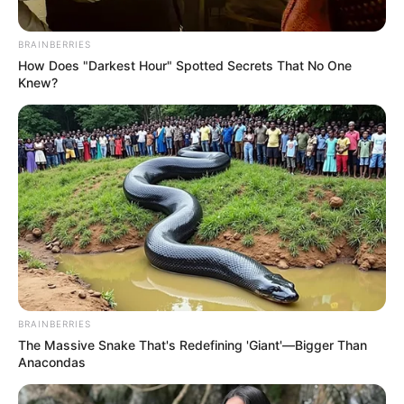
trabajadora sexual trans
fue agredida con
puñaladas y objetos
BRAINBERRIES
contundentes en el centro
How Does "Darkest Hour" Spotted Secrets That No One
de Medellín
Knew?
MENORES ASESINADOS
Mujer trans sentenciada a
40 años por homicidio de
menor en Medellín sigue
prófuga; familia clama a
autoridades por su
paradero
CRIMEN
BRAINBERRIES
The Massive Snake That's Redefining 'Giant'—Bigger Than
40 años de cárcel a mujer
Anacondas
trans que mató a un
menor por celos en zona