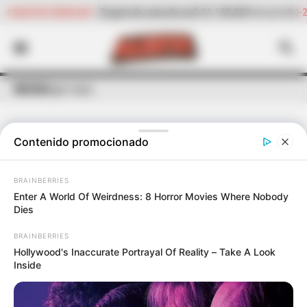
 de res
$ 23.158,40
-2,15%
Cilantro
$ 4.692,05
CANASTA FAMILIAR
(Precio por kilo)
(Precio por kilo)
INICIO
Mujer trans
Contenido promocionado
ÚLTIMAS NOTICIAS
DE
MUJER TRANS
BRAINBERRIES
Enter A World Of Weirdness: 8 Horror Movies Where Nobody
Dies
BRAINBERRIES
Hollywood's Inaccurate Portrayal Of Reality – Take A Look
Inside