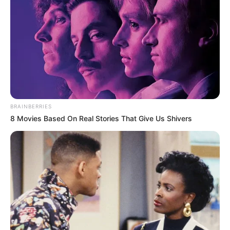
MUJER TRANS ASESINADA
Brutal crimen en Ciénaga, Magdalena:
mujer trans fue torturada, asesinada y
luego calcinada
BRAINBERRIES
8 Movies Based On Real Stories That Give Us Shivers
MUJER TRANS
Alcaldía de Bello exige
tipificar como
transfeminicidio el crimen
de Sara Millerey
ANTIOQUIA