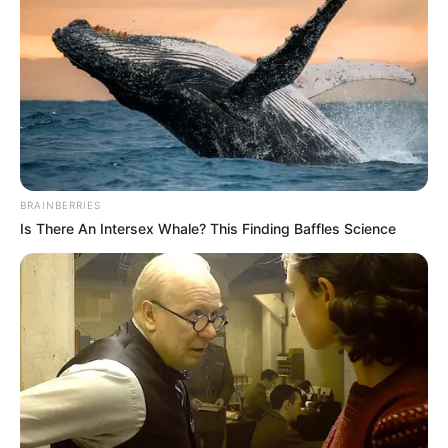
ESTACIÓN DE POLICÍA
Mujer trans atacada con
aceite caliente en estación
de Policía en Medellín
requiere cirugía
reconstructiva
BRAINBERRIES
Is There An Intersex Whale? This Finding Baffles Science
LA CEJA
Investigan el asesinato de
Yulitza Orozco, mujer
trans hallada sin vida en el
Oriente antioqueño
JUDICIALIZACIÓN
Por no pagar 'vacuna';