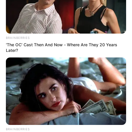
ANTIOQUIA
Capturan en Antioquia a
hombre buscado por
asesinar a machetazos a
una lideresa trans en Huila
BRAINBERRIES
'The OC' Cast Then And Now - Where Are They 20 Years
Later?
CARGAR MÁS
TEMAS DESTACADOS
EMERGENCIAS POR LLUVIAS
FUERTES LLUVIAS
VIA AL LLANO
LIGA BETPLAY
METRO DE MEDELLÍN
CORTES DE LUZ
CORTES DE AGUA
FENÓMENO DEL NIÑO
BRAINBERRIES