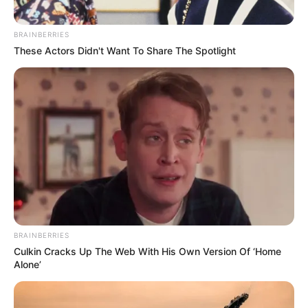
Anunciaron millonaria
recompensa por asesinos
BRAINBERRIES
de mujer trans y lideresa
These Actors Didn't Want To Share The Spotlight
social en Bello, Antioquia
BELLO, ANTIOQUIA
Mariana Ballesteros, la
mujer trans asesinada en
Bello después de salir de
una reunión en su casa
ARJONA
BRAINBERRIES
Mujer trans en Arjona,
Culkin Cracks Up The Web With His Own Version Of ‘Home
Bolívar, fue agredida en
Alone’
plena vía pública: la
Alcaldía se pronunció