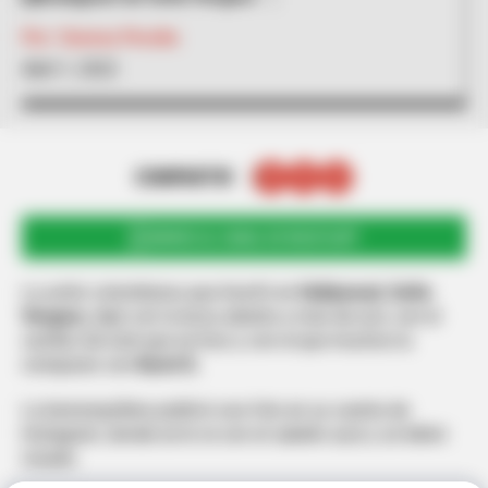
Por:
Vanesa Peralta
Abril 1, 2022
COMPARTIR
UNIRSE AL CANAL DE WHATSAPP
La actriz colombiana que triunfó en
Hollywood,
Sofía
Vergara,
dejó con la boca abierta a más de uno, con el
cambio de look que se hizo y con el que muchos la
comparan con
Karol G.
La barranquillera publicó una foto en su cuenta de
Instagram, donde se le ve con el cabello azul y un bikini
rosado.