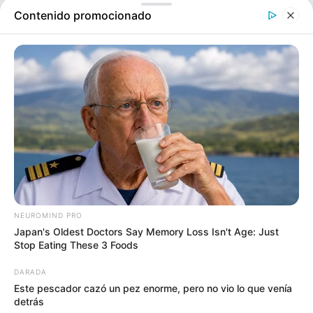
Le puede interesar:
Luisa Fernanda W le pone cara a
Contenido promocionado
rumores sobre si se separó de Pipe Bueno
NEUROMIND PRO
Japan's Oldest Doctors Say Memory Loss Isn't Age: Just
Stop Eating These 3 Foods
DARADA
Este pescador cazó un pez enorme, pero no vio lo que venía
detrás