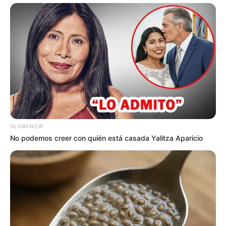
ACTIVAR AHORA
TEMAS DESTACADOS
EMERGENCIAS POR LLUVIAS
FUERTES LLUVIAS
VIA AL LLANO
LIGA BETPLAY
METRO DE MEDELLÍN
CORTES DE LUZ
CORTES DE AGUA
FENÓMENO DEL NIÑO
GLOBENOW
No podemos creer con quién está casada Yalitza Aparicio