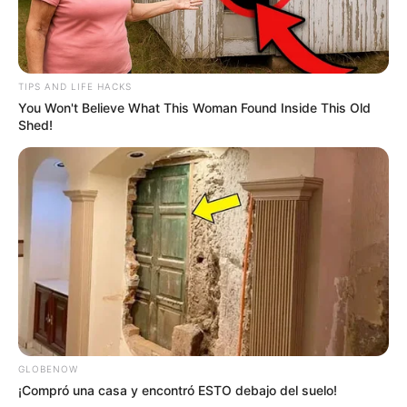
COMPARTIR
TIPS AND LIFE HACKS
ALERTA BOGOTÁ EN GOOGLE NEWS
You Won't Believe What This Woman Found Inside This Old
Shed!
TEMAS RELACIONADOS
SOFÍA VERGARA
KAROL G
FAMOSOS
MANTÉNGASE EN ALERTA
Tenemos todas las noticias que le
interesan. Para estar bien informado, por
favor, active las notificaciones de Alerta.
GLOBENOW
¡Compró una casa y encontró ESTO debajo del suelo!