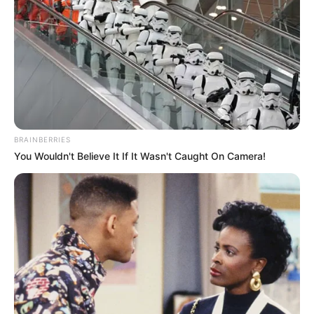
COMPARTIR
UNIRSE AL CANAL DE WHATSAPP
Barranquilla
volverá a vivir una jornada marcada por la
pasión del fútbol.
BRAINBERRIES
El alcalde
Alejandro Char anunció que este martes 7 de
You Wouldn't Believe It If It Wasn't Caught On Camera!
julio
se decretó
tarde cívica en la ciudad
para que los
ciudadanos puedan
acompañar a la Selección Colombia
durante el partido frente a Suiza.
LEA TAMBIÉN
¿Cuánto pagó en luz? Air-e reveló
el billete que gastó en el primer
semestre de 2026