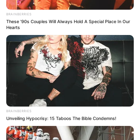
BRAINBERRIES
These '90s Couples Will Always Hold A Special Place In Our
Hearts
Composición Alerta - AFP y Alcaldía de Boyacá.
Tarde cívica en Barranquilla por partido de Colombia y
Suiza
BRAINBERRIES
Por:
July Morales
Unveiling Hypocrisy: 15 Taboos The Bible Condemns!
Julio 7, 2026