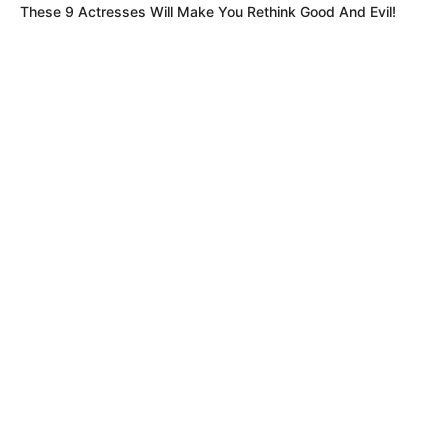
These 9 Actresses Will Make You Rethink Good And Evil!
SELECCIÓN COLOMBIA
ALCALDÍA DE BARRANQUILLA
PARTIDO DE FÚTBOL
ALEJANDRO CHAR
CAMISETA SELECCIÓN COLOMBIA
MUNDIAL DE FÚTBOL
MUNDIAL
ALERTA CARIBE
DÍA CÍVICO
MANTÉNGASE EN ALERTA
Tenemos todas las noticias que le
interesan. Para estar bien informado, por
favor, active las notificaciones de Alerta.
ACTIVAR AHORA
TEMAS DESTACADOS