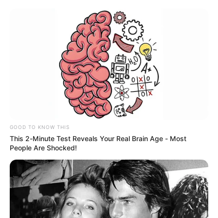
COMPARTIR
UNIRSE AL CANAL DE WHATSAPP
Héctor Roca, personero del municipio de Luruaco,
Atlántico, denunció amenazas por parte, según indicó, del
Clan del Golfo. Contó que, la intimidación la recibió tras
contestar una llamada telefónica, a través de la cual, una
persona que se identificó como comandante Juan
Camilo, del territorial norte de la organización en el
GOOD TO KNOW THIS
Atlántico, le manifestó que, por una decisión del comité
This 2-Minute Test Reveals Your Real Brain Age - Most
ejecutivo, lo declaraban objetivo militar.
People Are Shocked!
"Y que necesitaba reunirse conmigo de carácter urgente
,
razón por la cual, pues, naturalmente, entendiendo los
protocolos que tenemos establecidos para ello, yo
procedo a colgar la llamada y de inmediato aperturar la
ruta de protección y solicitarle a la Policía Nacional el
acompañamiento del caso", señaló.