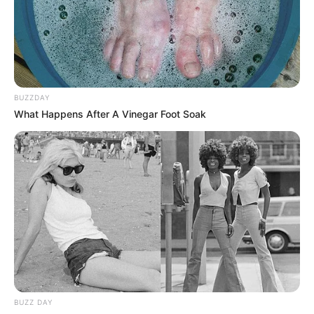
MANTÉNGASE EN ALERTA
Tenemos todas las noticias que le
interesan. Para estar bien informado, por
favor, active las notificaciones de Alerta.
BUZZDAY
What Happens After A Vinegar Foot Soak
ACTIVAR AHORA
TEMAS DESTACADOS
POLONUEVO
LOS COSTEÑOS
TRANSMETRO
EDUARDO VERANO DE LA ROSA
ALEJANDRO CHAR
SOLEDAD, ATLÁNTICO
LOS PEPES
BUZZ DAY