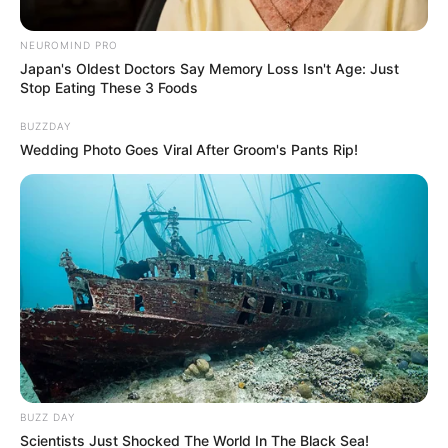
NEUROMIND PRO
Japan's Oldest Doctors Say Memory Loss Isn't Age: Just
Stop Eating These 3 Foods
BUZZDAY
Wedding Photo Goes Viral After Groom's Pants Rip!
Elsy Beleño
Amenazas telefónicas
Por:
Elsy Margarita Beleño Cantillo
Junio 13, 2025
BUZZ DAY
Scientists Just Shocked The World In The Black Sea!