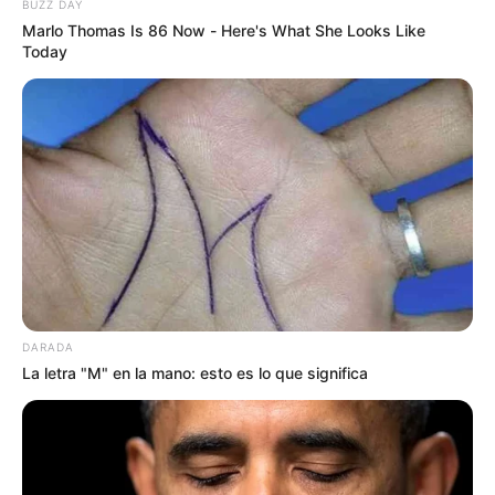
BUZZ DAY
Marlo Thomas Is 86 Now - Here's What She Looks Like
Consolidan
Today
descentralización
universitaria con carreras
virtuales en Polonuevo y
Luruaco
CARGAR MÁS
TEMAS DESTACADOS
DARADA
La letra "M" en la mano: esto es lo que significa
EMERGENCIAS POR LLUVIAS
FUERTES LLUVIAS
VIA AL LLANO
LIGA BETPLAY
METRO DE MEDELLÍN
CORTES DE LUZ
CORTES DE AGUA
FENÓMENO DEL NIÑO