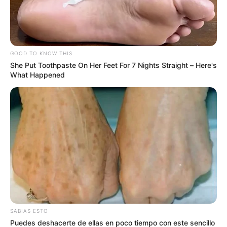
PLANES BARATOS PARA
PASAR EL FIN DE SEMANA
GOOD TO KNOW THIS
Luruaco, Atlántico se llena
She Put Toothpaste On Her Feet For 7 Nights Straight – Here's
de sabor con el Festival
What Happened
del Dulce 2026
LURUACO
Luruaco se endulza:
invitan al Festival del
Dulce y al primer Festival
del Tamarindo en el sur
del Atlántico
ENTREGA DE
SABIAS ESTO
MEDICAMENTOS
Puedes deshacerte de ellas en poco tiempo con este sencillo