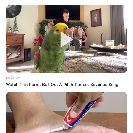
Más de ciento cincuenta
familias invaden tres
predios del municipio de
Luruaco, Atlántico
LURUACO
Luruaco enciende sus
fogones para celebrar la
versión 37 del Festival de
la Arepa de Huevo
BUZZ DAY
Watch This Parrot Belt Out A Pitch-Perfect Beyonce Song
ATLÁNTICO
En Luruaco, Atlántico,
anuncian medidas para
Semana Santa:
restricciones al chupe y a
los picós