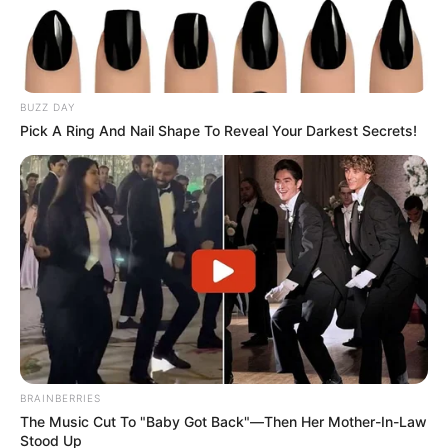
BUZZ DAY
CORTES DE LUZ
Pick A Ring And Nail Shape To Reveal Your Darkest Secrets!
¡Se dañó el fin de semana! Air-e
cortará la luz en Barranquilla y
Luruaco este sábado y domingo
CIERRES VIALES
Bloqueo en la vía
Barranquilla-Cartagena
por protesta de la
comunidad
BRAINBERRIES
The Music Cut To "Baby Got Back"—Then Her Mother-In-Law
ATLÁNTICO
Stood Up