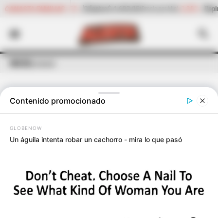
4.692,05
-2,35%
Pepino de rellenar
$ 2.932,20
-1
CANASTA FAMILIAR
(Precio por kilo)
(Precio por kilo)
INICIO
Luruaco
Contenido promocionado
ÚLTIMAS NOTICIAS
DE
LURUACO
GLOBENOW
Un águila intenta robar un cachorro - mira lo que pasó