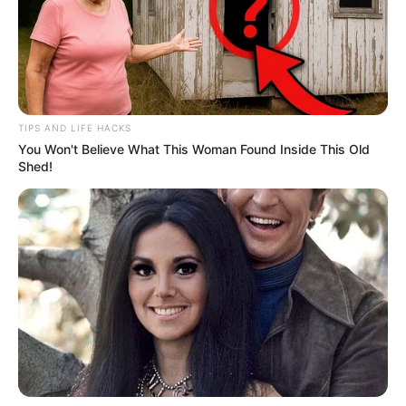
2026
LURUACO
En Luruaco, Atlántico,
denuncian que el PAE fue
TIPS AND LIFE HACKS
contratado días previos a
You Won't Believe What This Woman Found Inside This Old
la finalización de las
Shed!
clases
SABANALARGA
Atlántico refuerza
ofensiva contra el
contrabando con 1.000
controles y $450 millones
en mercancía decomisada
NOTICIAS ATLÁNTICO