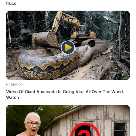
truco
Estalla inconformidad en
Luruaco por falta de
medicamentos: usuarios
se retirarían de la Nueva
EPS
NAVIDAD
Navidad en Arroyo de
Piedra, Atlántico, terminó
en una riña entre vecinos:
hay un muerto y cuatro
HABERION
heridos
Video Of Giant Anaconda Is Going Viral All Over The World.
Watch
NOTICIAS BOLÍVAR
La ANI proyecta que el
Canal del Dique podría
pasar a fase de obras en