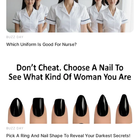
COMPARTIR
ALERTA BOGOTÁ EN GOOGLE NEWS
BUZZ DAY
Which Uniform Is Good For Nurse?
TEMAS RELACIONADOS
DESAPARECIDOS
DESAPARICIÓN DE MENORES DE EDAD
CAJICÁ, CUNDINAMARCA
INTERPOL
MANTÉNGASE EN ALERTA
Tenemos todas las noticias que le
interesan. Para estar bien informado, por
BUZZ DAY
favor, active las notificaciones de Alerta.
Pick A Ring And Nail Shape To Reveal Your Darkest Secrets!