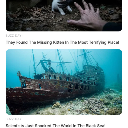
BUZZ DAY
They Found The Missing Kitten In The Most Terrifying Place!
BUZZ DAY
Alerta amarilla de Interpol: qué
Scientists Just Shocked The World In The Black Sea!