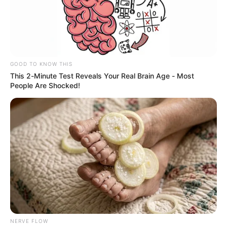
GOOD TO KNOW THIS
This 2-Minute Test Reveals Your Real Brain Age - Most
People Are Shocked!
Collage Alerta Bogotá - búsqueda de Valeria
Afanador - X: @JorgeEmilioRey y logo de la Interpol.
Caso Valeria Afanador toma giro: Interpol emite circular
amarilla
Por:
July Morales
Agosto 20, 2025
NERVE FLOW