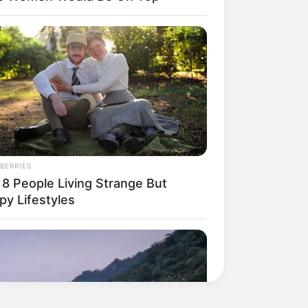
BERRIES
 8 People Living Strange But
py Lifestyles