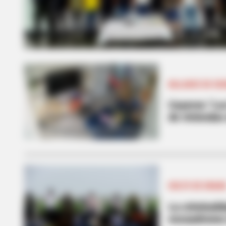
BALANCE DE SE
Cayeron “Los
de vivienda
GOLFO DE URAB
La criminali
escuadrones