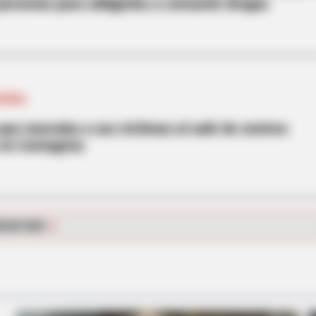
ersonas para obligarlas a consumir drogas
AGENA
ue marcaba a sus víctimas al salir de centros
 en Cartagena
BRAINBERRIES
or The 70's
Tropes Hollywood Inven
Reality
RGAR MÁS