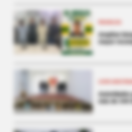
RISARALDA
Amplían búsq
mayor reco
LICOR ADULTER
Autoridades 
más de 340 bo