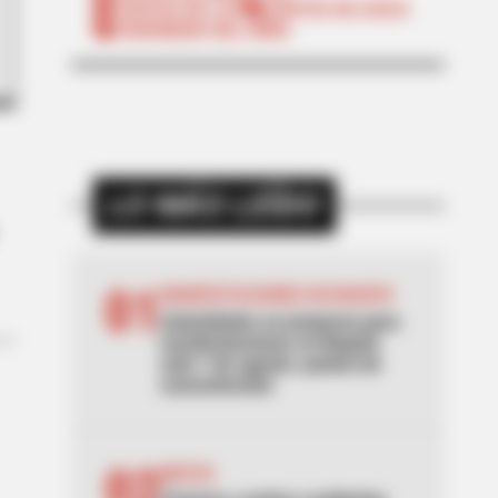
CORTES DE LUZ
CORTES DE AGUA
FENÓMENO DEL NIÑO
LO MÁS LEÍDO
01
MANIFESTACIONES EN BOGOTÁ
Autoridades se preparan para
manifestaciones en Bogotá
este 7 de agosto: puntos de
concentración
02
MOTOS