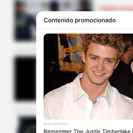
HOMBRE CAPTU
Contenido promocionado
Cayeron 11 
el hurto en 
FISCAL
¿Frenazo a l
siete fiscal
BRAINBERRIES
CAPTURAS
Remember The Justin Timberlake