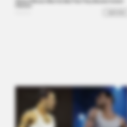
BRAINBERRIES
Have You Seen Her GRWM? She
Inspires Millions