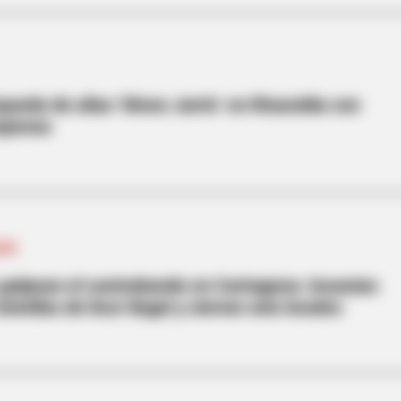
ueda de alias ‘Mono Jarris’ en Risaralda con
mpensa
ADO
golpean el contrabando en Cartagena: incautan
tellas de licor ilegal y cierran seis locales