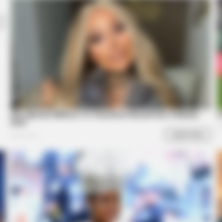
BRAINBERRIES
BRAIN
The Massive Snake That's Redefining
Dis
'Giant'—Bigger Than Anacondas
On 