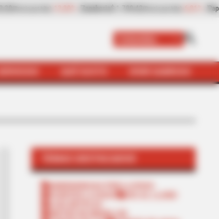
81%
Papaya
$ 2.432,80
+8,97%
Plátano hartón verde
$ 2.057,
(Precio por kilo)
Colombia
SERVICIOS
QUÉ SUSTO
VIVIR SABROSO
TEMAS DESTACADOS
EMERGENCIAS POR LLUVIAS
FUERTES LLUVIAS
VIA AL LLANO
LIGA BETPLAY
METRO DE MEDELLÍN