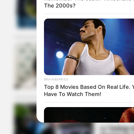
The 2000s?
Capturaron a
estafaba viej
NOTICIAS MEDEL
Cae 'El Plat
Medellín
BRAINBERRIES
Top 8 Movies Based On Real Life. 
Have To Watch Them!
CONSUMO DE D
La "bodega d