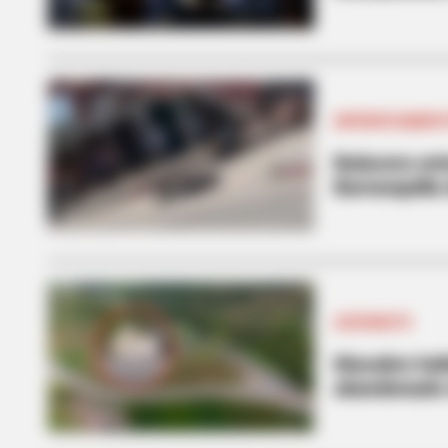
ENFRENTAMIEN
Balacera ent
Barranquilla
ASESINATO
Macabro hall
abandonado 