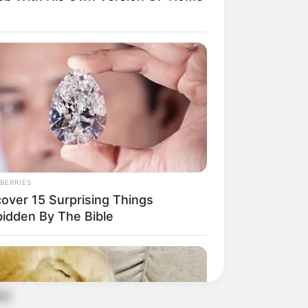
ue
BERRIES
cover 15 Surprising Things
bidden By The Bible
 a