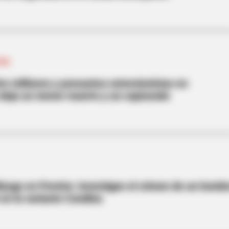
TOS
re militares y presuntos extorsionistas en
 deja un menor muerto y un capturado
azgo en Pereira: investigan el crimen de un homb
en la variante Condina