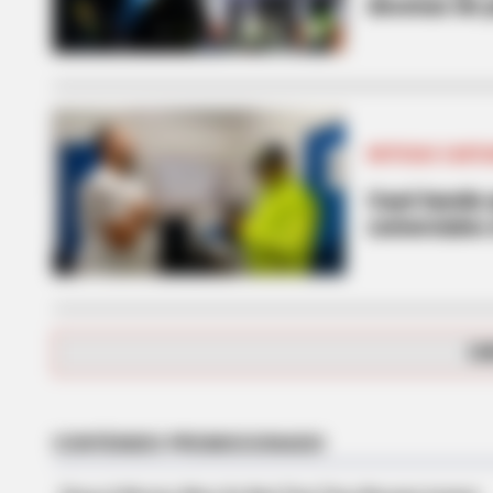
decenas de p
NOTICIAS CART
Cayó banda q
comerciales
BRAINBERRIES
These Photos Make Us Nostalgic F
CA