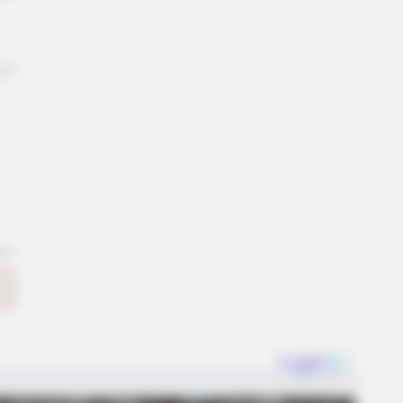
ted That Have Nothing To Do With