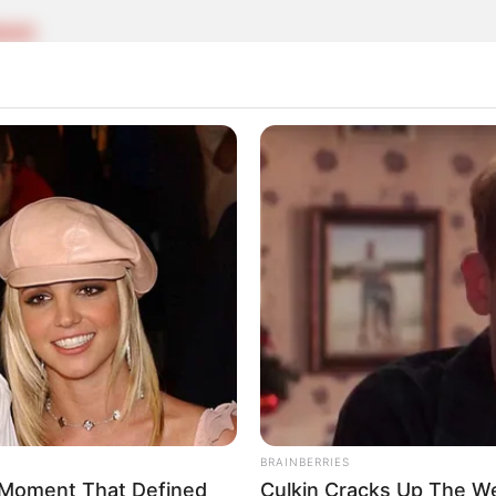
RADO
presuntos delincuentes armados en redada contra
Cartagena
a lucha contra las bandas? Denuncian el retiro de
es clave en Medellín
BRAINBERRIES
 Moment That Defined
Culkin Cracks Up The W