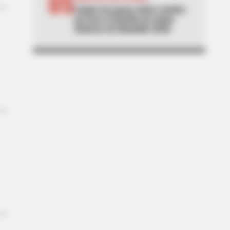
05
Llegan las joyas sobre ruedas:
así será el Desfile de Autos
Clásicos de Medellín 2026