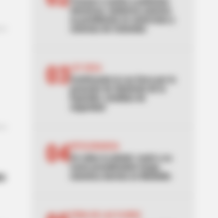
Frenazo a motos y patinetas
eléctricas: Gobierno autoriza
su prohibición en ciclorrutas y
ciclovías de Colombia
03
LEY SECA
Confirmada la Ley Seca por la
posesión de Abelardo de la
Espriella: medidas de
seguridad
04
INTOLERANCIA
Un video la delató: mató a su
novio prendiéndole fuego
re
mientras dormía en Medellín
FERIA DE LAS FLORES