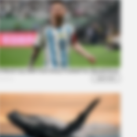
BERRIES
ney’s Live-Action Simba Was Based
The Cutest Lion Cub Ever