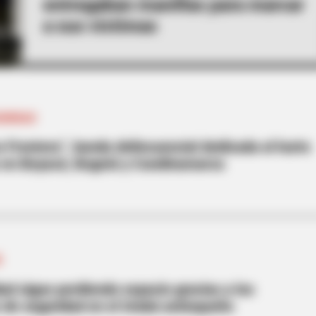
entregaban manillas para marcar
a sus víctimas
GURIDAD
 Frontera”, banda delincuencial dedicada al hurto
s en Boyacá, Bogotá y Cundinamarca
Á
dad sigue perdiendo espacio gracias a los
 de seguridad en el Urabá antioqueño