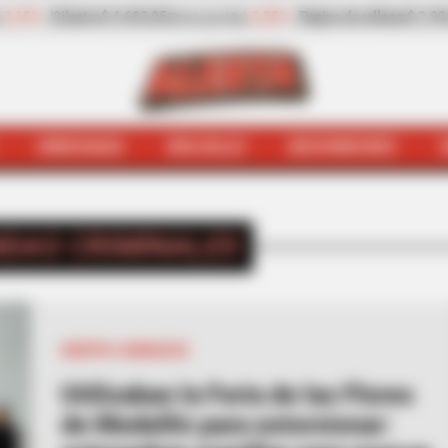
ar
$ 2.932,20
-13,30%
Zanahoria
$ 1.709,42
-6,
(Precio por kilo)
(Precio por kilo)
HINCHADA
BOLSILLO
BOCHINCHES
INICIO
Bandas criminales
DAS CRIMINALES
GRUPOS ARMADOS
Utilizaban la Feria de las Flores
de Medellín para extorsionar: