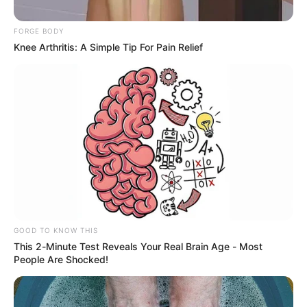
FORGE BODY
Knee Arthritis: A Simple Tip For Pain Relief
Foto de Archivo
Soldado Herido en Cúcuta
Por:
Valesca Alvarado Ríos
GOOD TO KNOW THIS
Noviembre 15, 2025
This 2-Minute Test Reveals Your Real Brain Age - Most
People Are Shocked!
COMPARTIR