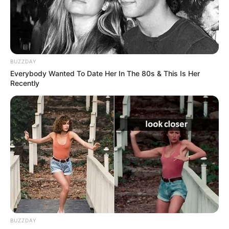
EJÉRCITO NACIONAL
ELN
CÚCUTA
MANTÉNGASE EN ALERTA
BUZZDAY
Tenemos todas las noticias que le
Everybody Wanted To Date Her In The 80s & This Is Her
interesan. Para estar bien informado, por
Recently
favor, active las notificaciones de Alerta.
ACTIVAR AHORA
TEMAS DESTACADOS
CATATUMBO
PUENTE INTERNACIONAL SIMÓN BOLÍVAR
BUZZDAY
NOTICIAS NORTE DE SANTANDER