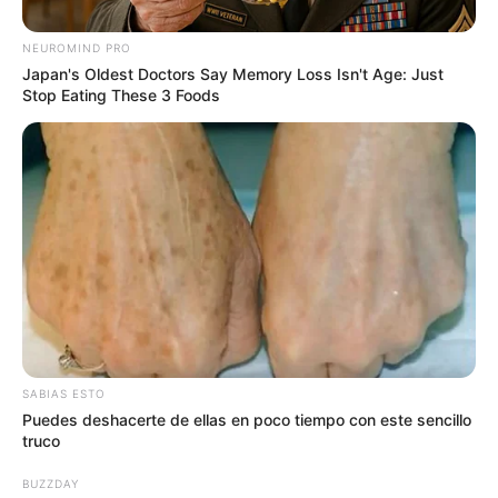
NEUROMIND PRO
Japan's Oldest Doctors Say Memory Loss Isn't Age: Just
Stop Eating These 3 Foods
"Tropas del Batallón de Operaciones Terrestres N.° 11 que
SABIAS ESTO
adelantan operaciones ofensivas en el municipio de Tibú,
Puedes deshacerte de ellas en poco tiempo con este sencillo
Norte de Santander, sostuvieron combates al parecer con
truco
integrantes del grupo armado organizado residual GAO-r
BUZZDAY
Estructura 33", dijo el Ejército.