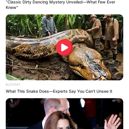
“Classic Dirty Dancing Mystery Unveiled—What Few Ever
ÁREA METROPOLITANA DE CÚCUTA
OCAÑA
Knew"
NARCOTRÁFICO
ELN
BUZZDAY
What This Snake Does—Experts Say You Can't Unsee It