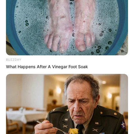
UNIRSE AL CANAL DE WHATSAPP
El Ejército Nacional confirmó que el soldado profesional
Andrés Miguel García Montes fue asesinado por la
estructura 33 de las disidencias de las Farc en medio de
combates en Tibú, Norte de Santander.
BUZZDAY
La noticia fue confirmada, en la tarde de este viernes, por
What Happens After A Vinegar Foot Soak
la Fuerza de Tarea Vulcano, unidad orgánica de la
Segunda División del Ejército Nacional.
La institución confirmó que los responsables de este
crimen
fueron disidentes de la estructura 33, que
delinque en la región.