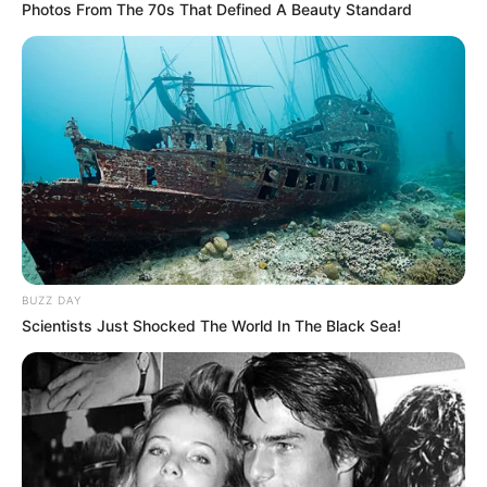
Photos From The 70s That Defined A Beauty Standard
Ante la crítica situación de orden público que atraviesa el
departamento de Norte de Santander, especialmente la
región del Catatumbo, el Ejército Nacional confirmó que
continúan los combates para neutralizar a los grupos
criminales.
4. Las operaciones militares continúan en la zona con el
propósito de contrarrestar acciones criminales y preservar
la seguridad de las comunidades del departamento de
Norte de Santander.
COMPARTIR
BUZZ DAY
Scientists Just Shocked The World In The Black Sea!
ALERTA BOGOTÁ EN GOOGLE NEWS
TEMAS RELACIONADOS