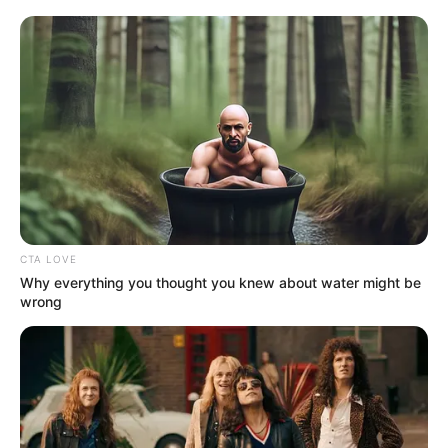
Risaralda: tres militares
terminaron heridos tras
violento atentado
RISARALDA
Tensión en el occidente de
Risaralda: el ELN estaría
sembrando minas para
frenar el avance del
Ejército
CTA LOVE
Why everything you thought you knew about water might be
7 DE AGOSTO
wrong
Acciones terroristas en
Norte de Santander:
evalúan acuartelamiento
de Policía y Ejército para el
7 de agosto