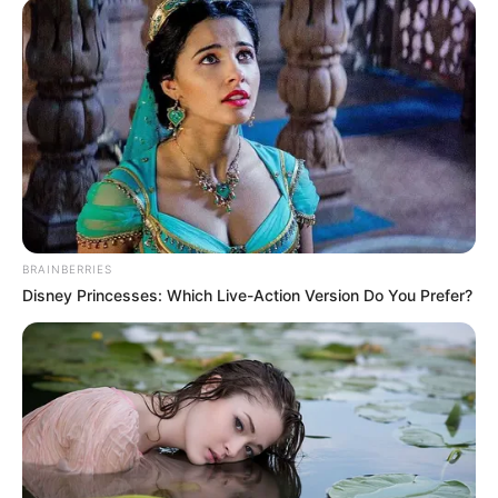
DISIDENCIAS DE LAS FARC
Dos disidentes del frente
33 de las Farc se
entregaron a la justicia en
el Catatumbo
DRONES
Gobernación exige
tecnología antidrones por
BRAINBERRIES
ataques armados en
Disney Princesses: Which Live-Action Version Do You Prefer?
Pueblo Rico
ALERTA
Constantes sobrevuelos
de drones ilegales ponen
en alerta a 35 estaciones
de Policía en Antioquia