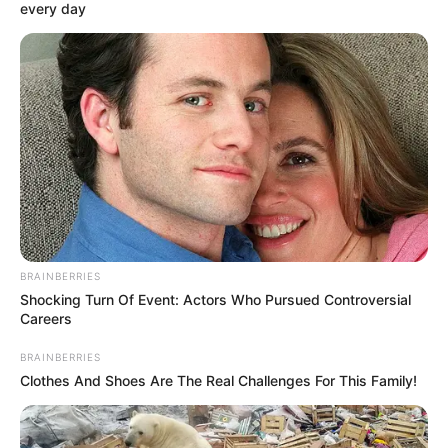
every day
contra la Policía en La
Gabarra, Norte de
Santander
CARGAR MÁS
TEMAS DESTACADOS
BRAINBERRIES
EMERGENCIAS POR LLUVIAS
Shocking Turn Of Event: Actors Who Pursued Controversial
FUERTES LLUVIAS
VIA AL LLANO
Careers
LIGA BETPLAY
METRO DE MEDELLÍN
CORTES DE LUZ
CORTES DE AGUA
BRAINBERRIES
FENÓMENO DEL NIÑO
Clothes And Shoes Are The Real Challenges For This Family!