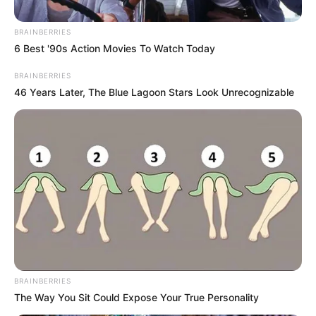
BRAINBERRIES
6 Best '90s Action Movies To Watch Today
BRAINBERRIES
ELN
46 Years Later, The Blue Lagoon Stars Look Unrecognizable
Más de 450 soldados blindan a
Risaralda ante posibles acciones del
ELN este 7 de agosto
EXPLOSIVOS
Ad portas de la posesión
presidencial de Abelardo
De La Espriella, en Pereira
incautaron material
explosivo
BRAINBERRIES
The Way You Sit Could Expose Your True Personality