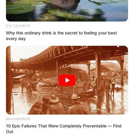
EJÉRCITO NACIONAL
CTA FAVORITE
Ejército incauta más de
Why this ordinary drink is the secret to feeling your best
media tonelada de cocaína
every day
al ELN en Norte de
Santander
ELN
Autoridades alertan por
posible reclutamiento de
niños indígenas por parte
del ELN en Risaralda
ELN
BRAINBERRIES
10 Epic Failures That Were Completely Preventable — Find
ELN volvió a atacar en
Out