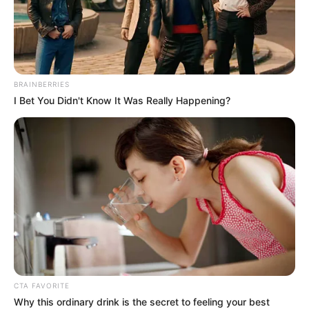
TERRORISMO
¡Crisis en la vía Pereira -
Chocó! Denuncian
extorsiones y quema de
BRAINBERRIES
vehículos
I Bet You Didn't Know It Was Really Happening?
ELN
Ni los niños se salvan de
los grupos subversivos: el
ELN instaló mina cerca a
colegio en Pueblo Rico,
Risaralda
CATATUMBO
CTA FAVORITE
Frustran presunto
Why this ordinary drink is the secret to feeling your best
atentado terrorista del ELN