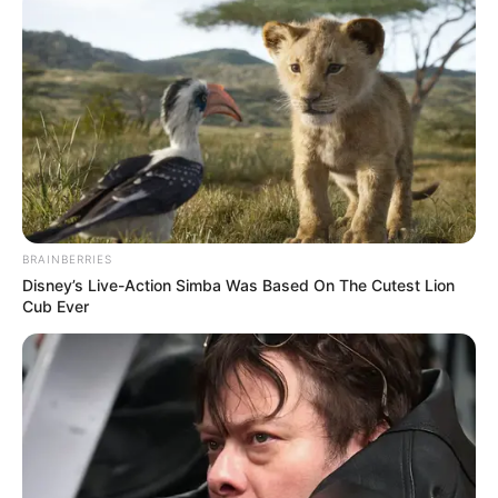
La investigación está en curso y será
Medicina Legal la
entidad encargada de establecer las causas exactas
del
fallecimiento.
Mientras tanto, la
habitación del hotel permanece
asegurada como parte de la cadena de custodia
, y el
caso continúa bajo análisis forense y judicial.
COMPARTIR
BRAINBERRIES
Disney’s Live-Action Simba Was Based On The Cutest Lion
Cub Ever
ALERTA BOGOTÁ EN GOOGLE NEWS
TEMAS RELACIONADOS
FAMILIAS
MUERTOS EN ACCIDENTE
SAN ANDRÉS
CTI