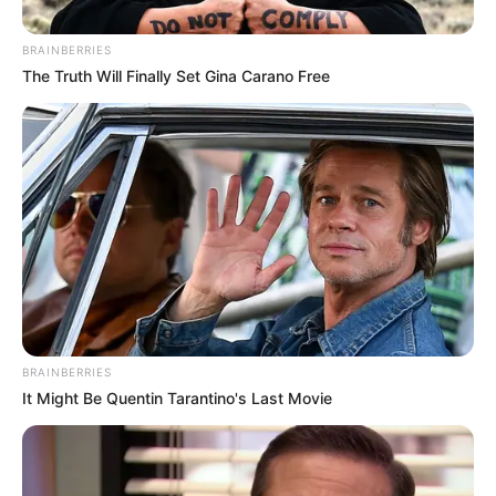
BRAINBERRIES
The Truth Will Finally Set Gina Carano Free
Composición Alerta Bogotá - Colprensa.
Familia bogotana hallada sin vida en San Andrés: revelan
nuevos detalles
BRAINBERRIES
It Might Be Quentin Tarantino's Last Movie
Por:
July Morales
Julio 12, 2025