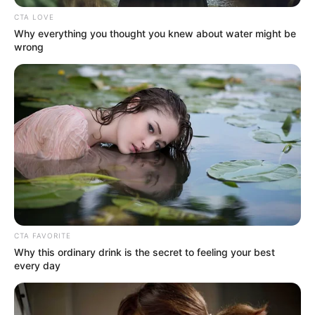
CTA LOVE
Why everything you thought you knew about water might be
wrong
El caso, que ya está siendo investigado por las
autoridades judiciales y forenses, ha
despertado
múltiples interrogantes por las circunstancias
en las que
fueron hallados los cuerpos.
Aunque
no se han confirmado las causas del
fallecimiento
, se manejan varias hipótesis, entre ellas una
posible intoxicación, envenenamiento o incluso la
CTA FAVORITE
intervención de terceros.
Why this ordinary drink is the secret to feeling your best
every day
En otras noticias:
Enfermedad común que lo puede dejar
ciego: síntomas no son tan evidentes