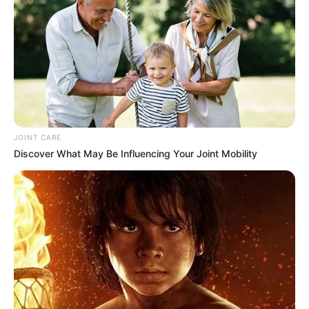
HOMICIDA
A la cárcel alias 'Duende':
Condenado por asesinar a
habitante de calle en
Cartagena
FISCALÍA GENERAL DE LA
NACIÓN
JOINT CARE
Discover What May Be Influencing Your Joint Mobility
Las millonarias
propiedades que serían de
Charlie Zaa y estarían
presuntamente vinculadas
a un paramilitar
ARACATACA
Tragedia en la tierra de
Gabo: ataque armado a