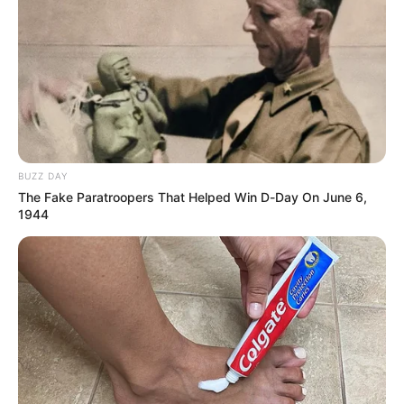
contenido de explotación
infantil
CARGAR MÁS
BUZZ DAY
TEMAS DESTACADOS
The Fake Paratroopers That Helped Win D-Day On June 6,
1944
EMERGENCIAS POR LLUVIAS
FUERTES LLUVIAS
VIA AL LLANO
LIGA BETPLAY
METRO DE MEDELLÍN
CORTES DE LUZ
CORTES DE AGUA
FENÓMENO DEL NIÑO