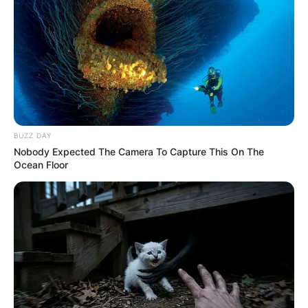
INVESTIGACIÓN ASESINATO
Hombre habría asesinado,
incinerado y enterrado a
sus suegros en Bolívar
porque la pareja lo dejó
CAJICÁ, CUNDINAMARCA
BUZZ DAY
Investigación por
Nobody Expected The Camera To Capture This On The
homicidio culposo en
Ocean Floor
Cajicá avanza en caso
Valeria Afanador
NOTICIAS JUDICIALES
Hallan muerto a bala a
joven en zona rural de
Tubará, Atlántico