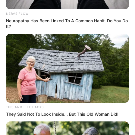
NERVE FLOW
Neuropathy Has Been Linked To A Common Habit. Do You Do
It?
LOCALIDAD ANTONIO NARIÑO
[Video] Cámaras captaron carro que
habría abandonado cuerpo de una
mujer en Ciudad Jardín
LOCALIDAD ANTONIO
NARIÑO
Conmoción en Ciudad
Jardín Sur (Bogotá):
TIPS AND LIFE HACKS
encuentran a mujer sin
They Said Not To Look Inside... But This Old Woman Did!
vida en plena calle