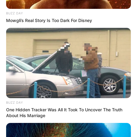
una familia deja dos
personas muertas en
BUZZ DAY
Aracataca
Mowgli’s Real Story Is Too Dark For Disney
INVESTIGACIÓN ASESINATO
Expolicía mató a bala a
presunto delincuente que
intentó atracar a una
familia en Cartagena
CHICÓ
Hallan cuerpo dentro de
BUZZ DAY
un apartamento en El
One Hidden Tracker Was All It Took To Uncover The Truth
Chicó: autoridades
About His Marriage
investigan qué ocurrió