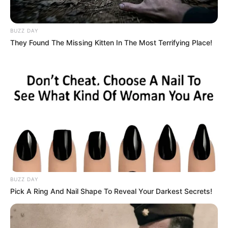
BARRANCABERMEJA
BUZZ DAY
They Found The Missing Kitten In The Most Terrifying Place!
A la cárcel los señalados
de brutal ataque contra
tres personas en
Barrancabermeja
DOBLE ASESINATO
Investigan el doble
homicidio de jóvenes en
Girón: ¿qué hay detrás del
asesinato?
BUZZ DAY
Pick A Ring And Nail Shape To Reveal Your Darkest Secrets!
EXPLOTACIÓN INFANTIL
Capturan en Risaralda a
joven señalado de vender