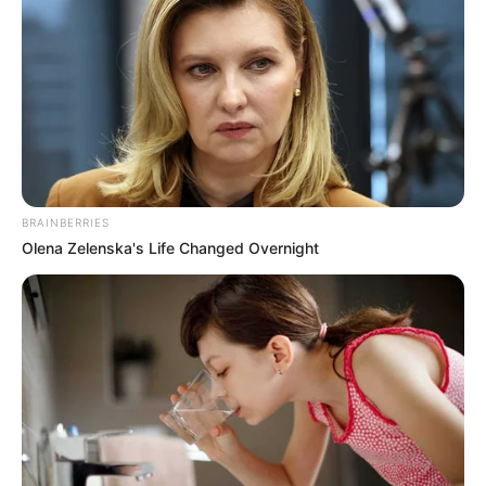
diálogos con RCN Radio
afirmó que es necesario que este
proceso de desarme avance para que haya una paz real e
integral en el Catatumbo.
"Queremos hacerle un llamado a las disidencias de las
FARC para que aprovechen esta oportunidad, no pueden
seguir en los mismos errores, esta es una segunda
oportunidad para este grupo y
creo que se les ha
extendido la mano para lograr que se puedan reinsertar
BRAINBERRIES
a la vida formal y Constitucional";
expresó el
Olena Zelenska's Life Changed Overnight
representante a la cámara por Norte de Santander.