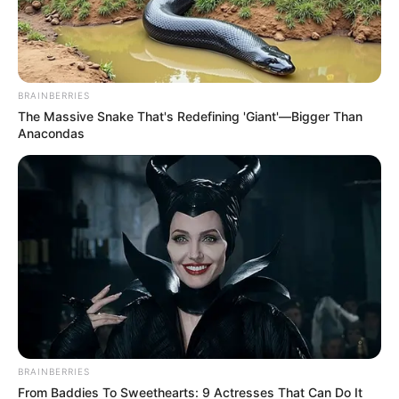
BRAINBERRIES
The Massive Snake That's Redefining 'Giant'—Bigger Than
Anacondas
Cortesía del representante a la cámara Ciro Antonio
BRAINBERRIES
Rodríguez
From Baddies To Sweethearts: 9 Actresses That Can Do It