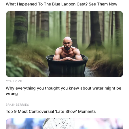
What Happened To The Blue Lagoon Cast? See Them Now
MANTÉNGASE EN ALERTA
Tenemos todas las noticias que le
interesan. Para estar bien informado, por
favor, active las notificaciones de Alerta.
ACTIVAR AHORA
TEMAS DESTACADOS
CTA LOVE
Why everything you thought you knew about water might be
wrong
CATATUMBO
PUENTE INTERNACIONAL SIMÓN BOLÍVAR
BRAINBERRIES
NOTICIAS NORTE DE SANTANDER
Top 9 Most Controversial 'Late Show' Moments
ÁREA METROPOLITANA DE CÚCUTA
OCAÑA
NARCOTRÁFICO
ELN