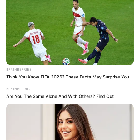
gente, debe ser aprovechada
para generar desarrollo y
no para mantener un conflicto que no ha tenido ningún
sentido durante más de cincuenta años".
Por otra parte, en la región hay máxima expectativa ante
la poca información por parte del gobierno nacional ante
la eventual instalación de la zona de ubicación temporal
en el Catatumbo,
teniendo en cuenta la continuidad de la
guerra entre las disidencias de las FARC y el ELN que
BRAINBERRIES
está ad portas de cumplir cuatro meses,
generando
Think You Know FIFA 2026? These Facts May Surprise You
cifras alarmantes en materia de desplazamiento,
confinamiento y homicidios.
BRAINBERRIES
Are You The Same Alone And With Others? Find Out
Lea También:
Desde hace dos meses no hay servicio de
telefonía en varios municipios del Catatumbo
Según el último reporte del puesto de mando unificado
generado por la secretaría de seguridad del
departamento, desde el pasado 16 de enero a la fecha se
han desplazado
66.222 personas desde diversos