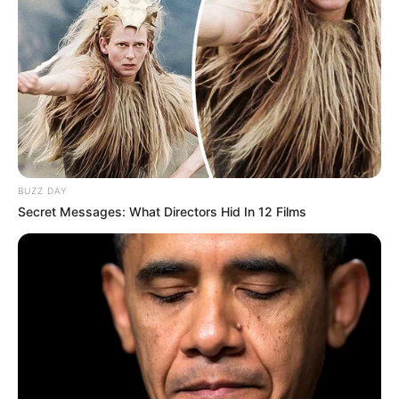
Campesino lleva 15 días
secuestrado en el
Nordeste antioqueño:
disidencias de las Farc
serían responsables
CARGAR MÁS
BUZZ DAY
Secret Messages: What Directors Hid In 12 Films
TEMAS DESTACADOS
EMERGENCIAS POR LLUVIAS
FUERTES LLUVIAS
VIA AL LLANO
LIGA BETPLAY
METRO DE MEDELLÍN
CORTES DE LUZ
CORTES DE AGUA
FENÓMENO DEL NIÑO