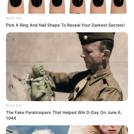
presuntos disidentes de
Calarcá en el Meta
BUZZ DAY
Pick A Ring And Nail Shape To Reveal Your Darkest Secrets!
DESPLAZADOS
Denuncian que el Clan del
Golfo revisa celulares de
desplazados en Antioquia
SEGOVIA
Crisis humanitaria en el
Nordeste antioqueño:
Segovia atiende a 38
familias desplazadas por
BUZZ DAY
combates
The Fake Paratroopers That Helped Win D-Day On June 6,
1944
VEGACHÍ