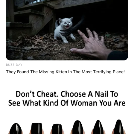
DISIDENCIAS DE LAS FARC
Cae ‘Samael’, presunto
coordinador de
extorsiones armadas en
Algeciras, Huila
DISIDENCIAS DE LAS FARC
BUZZ DAY
They Found The Missing Kitten In The Most Terrifying Place!
Gobernadora denuncia
requisas ilegales de las
disidencias a ciudadanos
del sur del Tolima
DISIDENCIAS DE LAS FARC
Capturan a alias La Flaca,
'La Pelirroja' y 'El Mono',