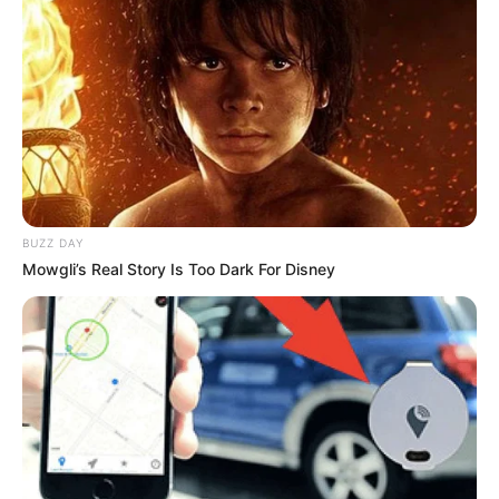
DOBLE ASESINATO
Revelan avances en
investigación de asesinato
de policías en Tolima:
habría descripciones
faciales de los
responsables
7 DE AGOSTO
BUZZ DAY
Mowgli’s Real Story Is Too Dark For Disney
Acciones terroristas en
Norte de Santander:
evalúan acuartelamiento
de Policía y Ejército para el
7 de agosto
DISIDENCIAS DE LAS FARC
Golpe a las disidencias de