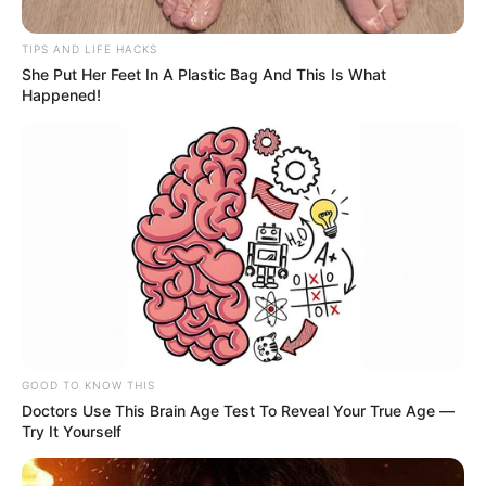
TIPS AND LIFE HACKS
She Put Her Feet In A Plastic Bag And This Is What
Happened!
ALERTA
Constantes sobrevuelos de drones
ilegales ponen en alerta a 35
estaciones de Policía en Antioquia
POLICÍAS ASESINADOS
Ibagué despidió con
honores al subintendente
Yeiferson Meneses,
GOOD TO KNOW THIS
asesinado en ataque de
Doctors Use This Brain Age Test To Reveal Your True Age —
las disidencias en Ataco
Try It Yourself