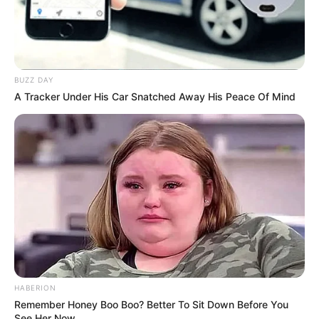
BUZZ DAY
A Tracker Under His Car Snatched Away His Peace Of Mind
HABERION
Remember Honey Boo Boo? Better To Sit Down Before You
See Her Now