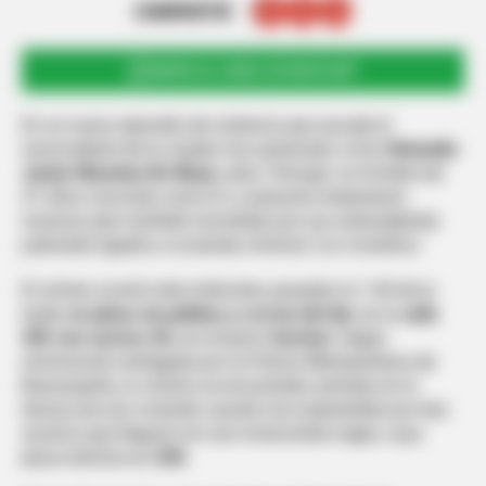
COMPARTIR
UNIRSE AL CANAL DE WHATSAPP
En un nuevo episodio de violencia que sacude el
suroccidente de la ciudad, fue asesinado a tiros
Reinaldo
Junior Manotas De Moya
, alias
‘Verruga’
, un hombre de
47 años conocido como DJ y presunto empresario
musical, pero también recordado por sus antecedentes
judiciales ligados a la banda criminal
‘Los Costeños’
.
El crimen ocurrió este miércoles, pasadas la 1:40 de la
tarde,
en plena vía pública y a la luz del día
, en la
calle
49C con carrera 3A
, en el barrio
Carrizal
. Según
información entregada por la Policía Metropolitana de
Barranquilla, la víctima se encontraba sentado en la
terraza de una vivienda cuando fue sorprendido por dos
sicarios que llegaron en una motocicleta negra, cuya
placa termina en
33G
.