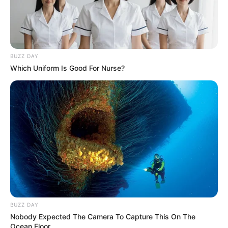
MÁS DE JUDICIALES
BUZZ DAY
Which Uniform Is Good For Nurse?
PORTE DE ARMAS
Ni siquiera traumáticas: suspenden
BUZZ DAY
porte de armas por la posesión de
Nobody Expected The Camera To Capture This On The
Ocean Floor