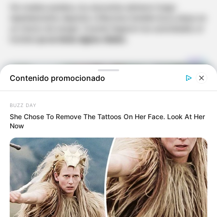
Sin mediar palabra, los atacantes abrieron fuego
repetidamente, dejando a Manotas tendido boca abajo en
un charco de sangre. Cuando llegaron las autoridades, el
hombre
ya no tenía signos vitales
.
Contenido promocionado
BUZZ DAY
She Chose To Remove The Tattoos On Her Face. Look At Her
Now