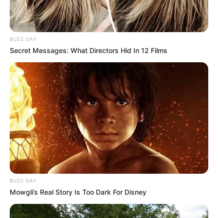
BUZZ DAY
Le puede interesar:
Oportunidades para todos los
Secret Messages: What Directors Hid In 12 Films
sectores en una feria laboral y de servicios en Soledad
Un pasado marcado por la criminalidad
Aunque en redes sociales y entre allegados era conocido
como DJ y supuesto promotor de eventos musicales,
‘Verruga’
cargaba con un oscuro historial judicial. En
2015
, fue capturado por el Gaula de la Policía y la
Fiscalía, señalado como presunto integrante de la
estructura criminal
‘Los Costeños’
, grupo implicado en
delitos de
homicidio, extorsión, concierto para delinquir y
hurto agravado
.
BUZZ DAY
Mowgli’s Real Story Is Too Dark For Disney
En ese entonces, su captura fue parte de un operativo
masivo que dejó
12 detenidos
en Barranquilla y su Área