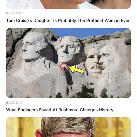
Córdoba
BUZZ DAY
Tom Cruise's Daughter Is Probably The Prettiest Woman Ever
CAPTURAS
Capturan a presunto
integrante del ELN
señalado de manejar
dinero de extorsiones en
Antioquia
CLAN DEL GOLFO
Presuntos integrantes del
Clan del Golfo fueron
BUZZ DAY
capturados en Anzoátegui:
What Engineers Found At Rushmore Changes History
los señalan de homicidios
y extorsiones