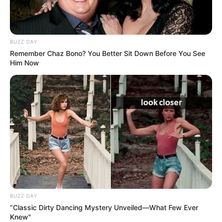
presunto cabecilla
financiero del Clan del
Golfo en Bolívar
BUZZ DAY
Remember Chaz Bono? You Better Sit Down Before You See
EXTORSIÓN
Him Now
¡Le sacaban plata a los
mototaxistas! En Santa
Marta caen dos presuntos
extorsionistas de Los
Pachencas
INSEGURIDAD
¡Cae alias Terry! Lo
señalan de sembrar terror
con panfletos, homicidios
y extorsiones en el
BUZZ DAY
Magdalena
“Classic Dirty Dancing Mystery Unveiled—What Few Ever
Knew"