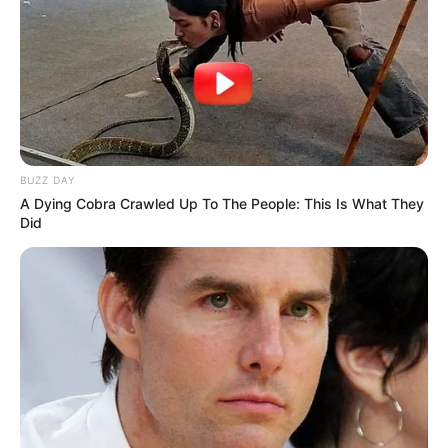
ESTAFAS POR LLAMADA
Las nuevas estrategias del
crimen en Cartagena:
muchos siguen cayendo y
los pillos están felices
TERRORISMO
BUZZ DAY
A Dying Cobra Crawled Up To The People: This Is What They
¡Crisis en la vía Pereira -
Did
Chocó! Denuncian
extorsiones y quema de
vehículos
PUERTO ESCONDIDO
Pillaron a dos miembros
del Clan del Golfo con 346
paquetes de marihuana en
Puerto Escondido,