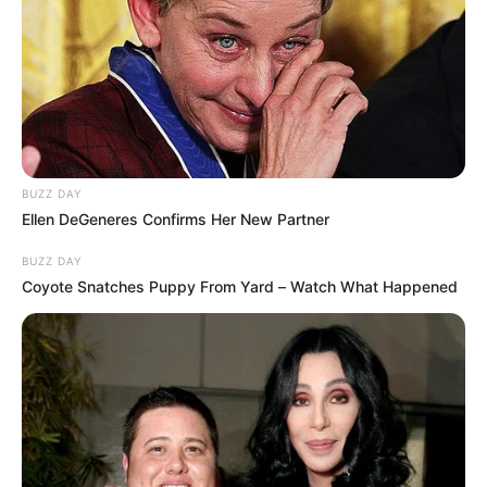
CLAN DEL GOLFO
Cayó alias "Carlos Way", el
presunto terror del Bajo
Cauca antioqueño: lo
señalan de ordenar
homicidios y quemar
vehículos
BUZZ DAY
Ellen DeGeneres Confirms Her New Partner
POLICÍA DE BARRANQUILLA
BUZZ DAY
Extorsión, drogas y
Coyote Snatches Puppy From Yard – Watch What Happened
concierto para delinquir: el
tenebroso historial del
temido capturado en
Barranquilla
CARTAGENA
Capturan en Cartagena a