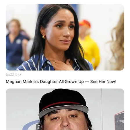
DEFENSORÍA DEL PUEBLO
Defensoría prende las
alarmas por guerra entre
bandas en Bucaramanga
CARGAR MÁS
BUZZ DAY
Meghan Markle's Daughter All Grown Up — See Her Now!
TEMAS DESTACADOS
EMERGENCIAS POR LLUVIAS
FUERTES LLUVIAS
VIA AL LLANO
LIGA BETPLAY
METRO DE MEDELLÍN
CORTES DE LUZ
CORTES DE AGUA
FENÓMENO DEL NIÑO