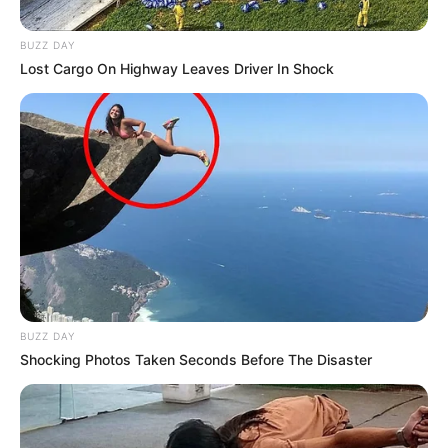
BUZZ DAY
Lost Cargo On Highway Leaves Driver In Shock
CARLOS FERNANDO GALÁN
Galán ve luz al final del túnel: plan con
nuevo gobierno busca limpiar calles de
delincuentes
ATLÁNTICO
Desde el Atlántico le piden
a Abelardo que mejore la
BUZZ DAY
seguridad: "Queremos ver
Shocking Photos Taken Seconds Before The Disaster
lo duro que muerde el
Tigre"