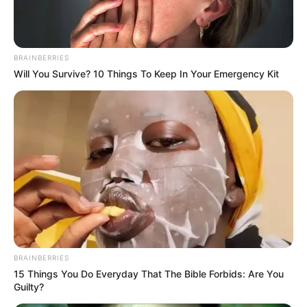
"Es una persona que estaba buscada por orden judicial,
presuntamente vinculada
con el secuestro de la ex
personera de Tamalameque y que también es
BRAINBERRIES
investigada por homicidio.
Esta captura es el resultado
Will You Survive? 10 Things To Keep In Your Emergency Kit
de los operativos de seguridad que hemos venido
organizando en conjunto con la Policía Nacional y el
Ejército en el centro y sur del Cesar", sostuvo.
Le puede interesar:
Capturaron en Sabanalarga
(Atlántico) a un hombre por acto sexual contra una mujer,
el sujeto la "había golpeado"
El funcionario también aseguró que
continúan
avanzando en las investigaciones relacionadas con el
secuestro de Salazar Zabaleta y otros hechos de
violencia en la región.
BRAINBERRIES
COMPARTIR
15 Things You Do Everyday That The Bible Forbids: Are You
Guilty?