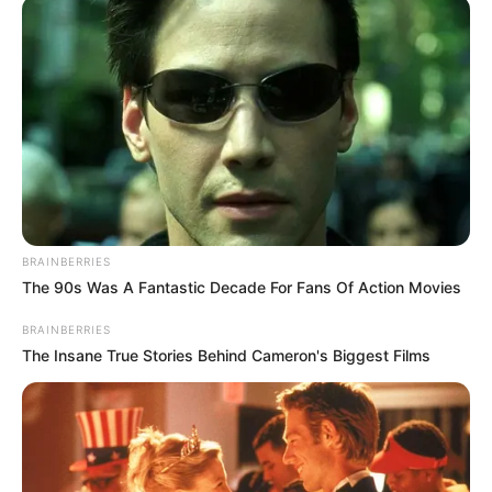
ALERTA BOGOTÁ EN GOOGLE NEWS
TEMAS RELACIONADOS
NOTICIAS CESAR
SECUESTRADO EN CESAR
CURUMANÍ
ELN
MANTÉNGASE EN ALERTA
BRAINBERRIES
The 90s Was A Fantastic Decade For Fans Of Action Movies
Tenemos todas las noticias que le
BRAINBERRIES
interesan. Para estar bien informado, por
The Insane True Stories Behind Cameron's Biggest Films
favor, active las notificaciones de Alerta.
ACTIVAR AHORA