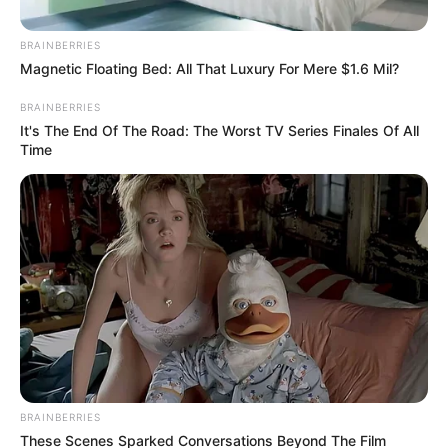
cautiverio desde el mes de febrero.
BRAINBERRIES
Magnetic Floating Bed: All That Luxury For Mere $1.6 Mil?
BRAINBERRIES
It's The End Of The Road: The Worst TV Series Finales Of All
Time
Cortesía - Policía Nacional
La captura se llevó a cabo en Curumaní, Cesar.
Por:
María Alejandra Vence
Marzo 28, 2025
BRAINBERRIES
These Scenes Sparked Conversations Beyond The Film