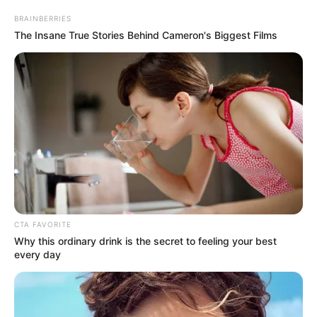
ALERTA BOGOTÁ EN GOOGLE NEWS
BRAINBERRIES
The Insane True Stories Behind Cameron's Biggest Films
TEMAS RELACIONADOS
BRUJOS
ABUSO DE MENORES
NOTICIAS HUILA
NOTICIAS JUDICIALES
MANTÉNGASE EN ALERTA
Tenemos todas las noticias que le
interesan. Para estar bien informado, por
favor, active las notificaciones de Alerta.
CTA FAVORITE
Why this ordinary drink is the secret to feeling your best
every day
ACTIVAR AHORA