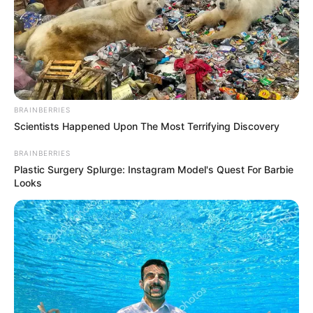
abusivo con menor de catorce años de edad, quien
decidió dejarlo con medida de aseguramiento en
establecimiento carcelario
”, agregó el coronel.
Finalmente, las autoridades invitaron a la ciudadanía a
denunciar cualquier situación, que atente contra la
integridad y derechos de los niños, niñas y adolescentes
BRAINBERRIES
del departamento, así como
incentivar el diálogo con los
Scientists Happened Upon The Most Terrifying Discovery
menores, para que con esto se les ayude a perder el
miedo
y contar situaciones como la anteriormente
BRAINBERRIES
contada.
Plastic Surgery Splurge: Instagram Model's Quest For Barbie
Looks
Alerta Tolima
llega a
Telegram
,
preparamos un canal para mantenerte
informado.