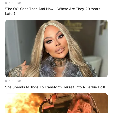
BRAINBERRIES
'The OC' Cast Then And Now - Where Are They 20 Years
Cayó presunto abusador
Later?
de una menor de 14 años
en Copacabana, Antioquia
CHURO DÍAZ
Churo Díaz, otra vez en
riesgo de ir a la cárcel: le
imputarán cargos por
presunto abuso a menor
ABUSO
BRAINBERRIES
She Spends Millions To Transform Herself Into A Barbie Doll!
Una madre denunció a su
hermano por abusar de
sus dos hijas menores de
edad en Medellín