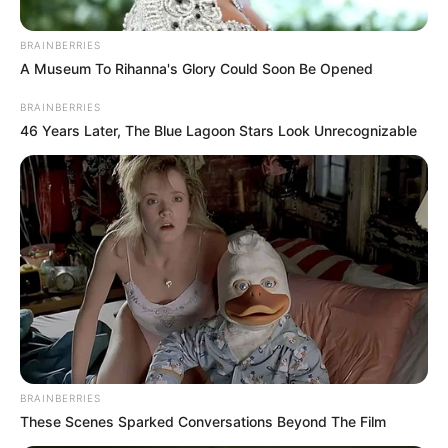
BRAINBERRIES
A Museum To Rihanna's Glory Could Soon Be Opened
BRAINBERRIES
RISARALDA
46 Years Later, The Blue Lagoon Stars Look Unrecognizable
¡A la cárcel alias "Mata Siete"! Cayó
por atroz feminicidio y abuso
AEROPUERTO JOSÉ MARÍA
CÓRDOVA
Migración frena a pedófilo
e influencer de 'Passport
Bros': Fueron devueltos a
EE. UU.
BRAINBERRIES
These Scenes Sparked Conversations Beyond The Film
EXPARAMILITAR