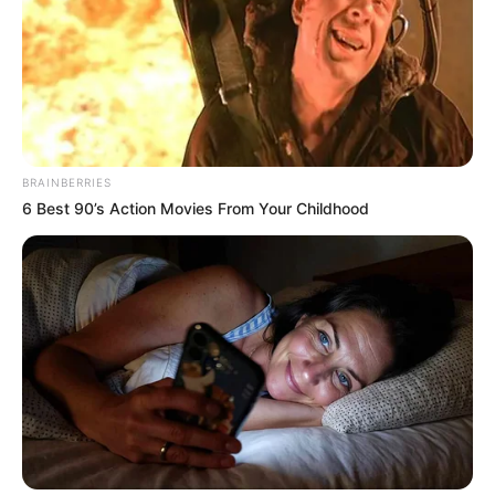
CAPTURAS
Antioquia: 43 capturados
por presuntamente abusar
de menores y vender
drogas en entornos
escolares
BRAINBERRIES
6 Best 90’s Action Movies From Your Childhood
ABUSO DE MENORES
Rastreo internacional
destapó el oscuro secreto
que un hombre
presuntamente ocultaba
en Santa Marta
MALTRATO INFANTIL