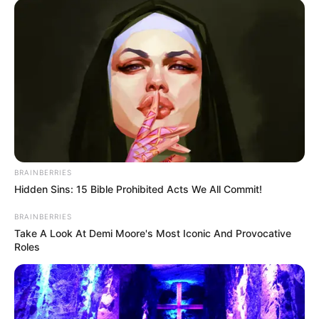
Condenan a más de 20
años de prisión a exjefe
paramilitar que abusó de
menores dentro de
cárceles en Antioquia y
Atlántico
CHURO DÍAZ
Imputaron al Churo Díaz:
BRAINBERRIES
aplazan medida de
Hidden Sins: 15 Bible Prohibited Acts We All Commit!
aseguramiento en su
contra
BRAINBERRIES
Take A Look At Demi Moore's Most Iconic And Provocative
Roles
CENTRO DE MEDELLÍN
Joven de 17 años disparó
un arma por robar una
cadena de oro en el centro