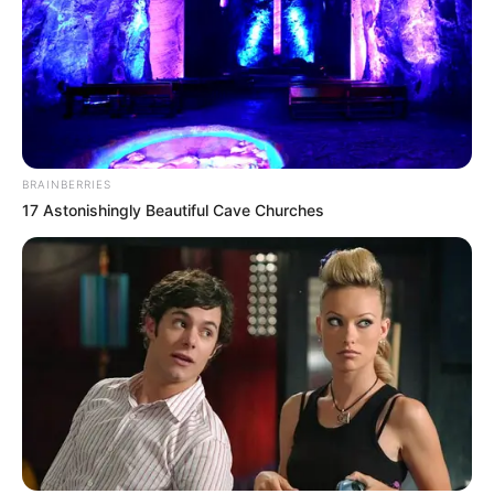
de Medellín
ABUSO DE MENORES
Siete años de espera por
justicia: condenan a 22
años de prisión a
BRAINBERRIES
abusador de una niña
17 Astonishingly Beautiful Cave Churches
indígena en Cartagena
ABUSO DE MENORES
Tribunal Superior de San
Gil ratifica condena de 16
años de cárcel contra
padrastro por abuso
sexual infantil
CAPTURAS