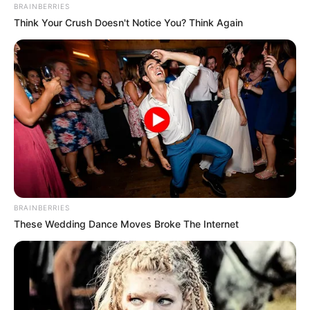
Medellín: Mujer señalada
BRAINBERRIES
del homicidio de su propio
Think Your Crush Doesn't Notice You? Think Again
hijo de 5 años, a la cárcel
CARGAR MÁS
TEMAS DESTACADOS
EMERGENCIAS POR LLUVIAS
BRAINBERRIES
FUERTES LLUVIAS
VIA AL LLANO
These Wedding Dance Moves Broke The Internet
LIGA BETPLAY
METRO DE MEDELLÍN
CORTES DE LUZ
CORTES DE AGUA
FENÓMENO DEL NIÑO