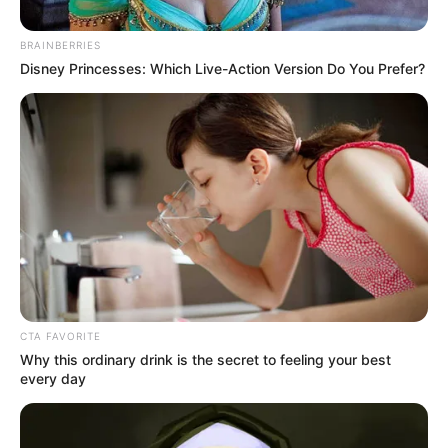
interesan. Para estar bien informado, por
favor, active las notificaciones de Alerta.
BRAINBERRIES
Disney Princesses: Which Live-Action Version Do You Prefer?
ACTIVAR AHORA
TEMAS DESTACADOS
CATATUMBO
PUENTE INTERNACIONAL SIMÓN BOLÍVAR
NOTICIAS NORTE DE SANTANDER
ÁREA METROPOLITANA DE CÚCUTA
OCAÑA
NARCOTRÁFICO
ELN
CTA FAVORITE
Why this ordinary drink is the secret to feeling your best
every day