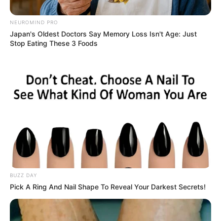
NEUROMIND PRO
Japan's Oldest Doctors Say Memory Loss Isn't Age: Just
Stop Eating These 3 Foods
Secretaria de salud de Istmina, Chocó
Mujer en embarazo pide ayuda en Chocó
Por:
Mateo Zapata Correa
Agosto 14, 2024
BUZZ DAY
COMPARTIR
Pick A Ring And Nail Shape To Reveal Your Darkest Secrets!
UNIRSE AL CANAL DE WHATSAPP