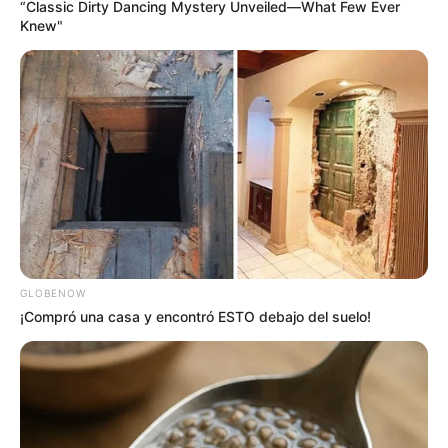
“Classic Dirty Dancing Mystery Unveiled—What Few Ever
MANTÉNGASE EN ALERTA
Knew"
Tenemos todas las noticias que le
interesan. Para estar bien informado, por
favor, active las notificaciones de Alerta.
ACTIVAR AHORA
TEMAS DESTACADOS
GLOBENOW
¡Compró una casa y encontró ESTO debajo del suelo!
EMERGENCIAS POR LLUVIAS
FUERTES LLUVIAS
VIA AL LLANO
LIGA BETPLAY
METRO DE MEDELLÍN
CORTES DE LUZ
CORTES DE AGUA
FENÓMENO DEL NIÑO