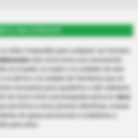
RSE AL CANAL DE WHATSAPP
 un dolor irreparable para cualquier ser humano,
adolescente
este tema toma una connotación
de es el padre, la madre o el cuidador de este
a la deriva o al cuidado de Familiares que en
ones necesarias para ayudarlos a salir adelante,
ón de Sucre inició una búsqueda activa en
cinco
que permitirá a estos jóvenes identificar, evaluar
diatas de apoyo psicosocial a cuidadores y
ble para ellos.