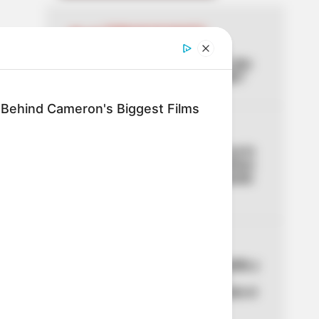
01
TEMBLOR EN BOGOTÁ
Tembló en municipio de
Cundinamarca ubicado a dos
horas de Bogotá: ¿lo sintió?
 Behind Cameron's Biggest Films
02
ACCIDENTE
Lo acaban de entregar y ya lo
estrenaron: primer aparatoso
accidente en el nuevo puente
de la 153
03
CORTES DE AGUA
Noches sin agua en Medellín y
Bello: los barrios que se
quedan sin servicio durante el
puente del 7 de agosto