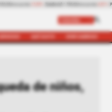
-6,81%
Papaya
$ 2.432,80
+8,97%
Plátano hartón v
 por kilo)
(Precio por kilo)
Colombia
SERVICIOS
QUÉ SUSTO
VIVIR SABROSO
as y adolescentes huérfanos
queda de niños,