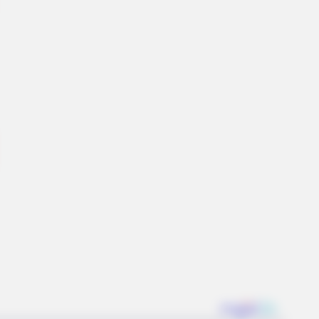
BERRIES
orgettable Awkward Moments
m The Olympics