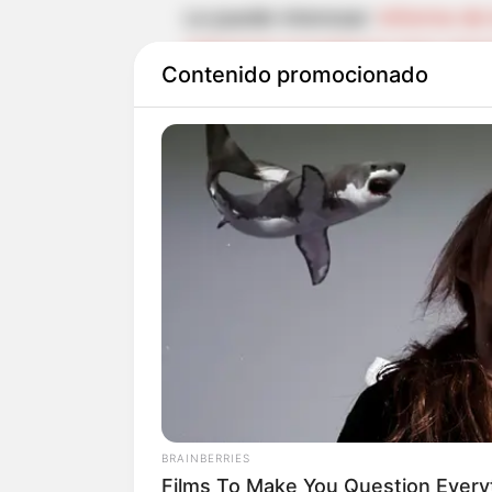
Le puede interesar:
Informe de 
solvencia económica para oper
Contenido promocionado
La administración departament
la Fundación para el Progreso y
el Imperial College London, pa
como Sincelejo, Corozal, Sampu
denominado OCAY.
BRAINBERRIES
Films To Make You Question Ever