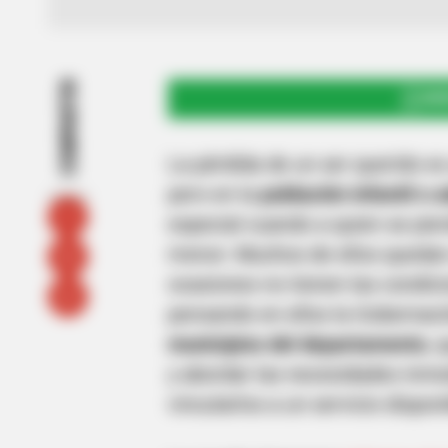
COMPARTIR
UNI
La pérdida de un ser querido es
pero en la
población infantil o 
especial cuando a quien se pier
menor. Muchos de ellos quedan 
ocasiones no tienen las condici
pensando en ellos la Gobernaci
municipios del departamento
, 
y abordar las necesidades inme
vincularlos a un servicio disponi