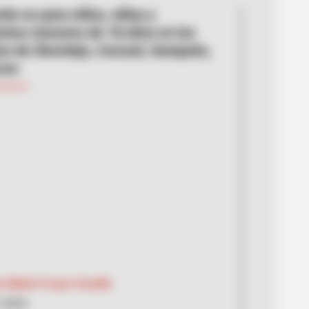
ción es para niños, niñas y
ntes menores de 18 años en los
os de Sincelejo, Corozal, Sampués,
cos
 Mileth Freyle Chadith
, 2024