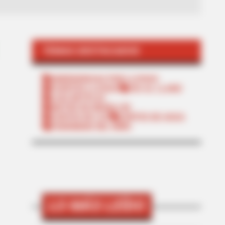
TEMAS DESTACADOS
EMERGENCIAS POR LLUVIAS
FUERTES LLUVIAS
VIA AL LLANO
LIGA BETPLAY
METRO DE MEDELLÍN
CORTES DE LUZ
CORTES DE AGUA
FENÓMENO DEL NIÑO
LO MÁS LEÍDO