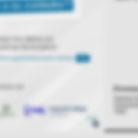
Cortesì
Quienes h
comunicar
1635