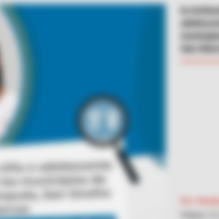
la invita
adolesce
municipi
San Mar
Por:
Shadia
Febrero 19