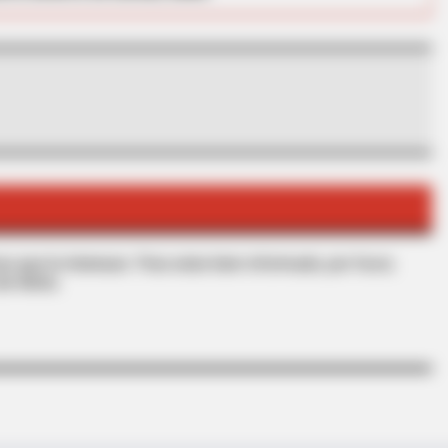
BRAIN
et
Unf
Fro
s que le interesan. Para estar bien informado, por favor,
de Alerta.
BRAINBERRIES