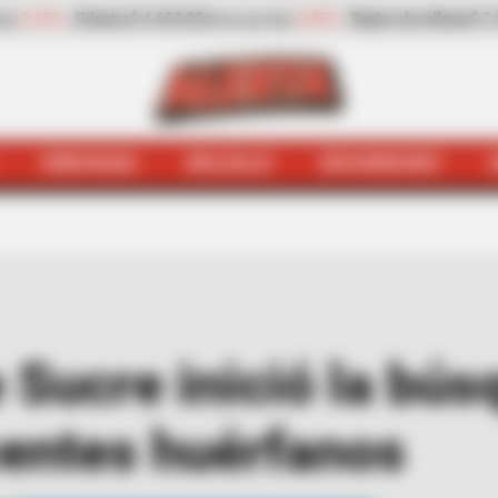
no de rellenar
$ 2.932,20
-13,30%
Zanahoria
$ 1.709,42
(Precio por kilo)
(Precio
HINCHADA
BOLSILLO
BOCHINCHES
o
Gobernación de Sucre inició la búsqueda de niños, niñ
Sucre inició la bús
centes huérfanos