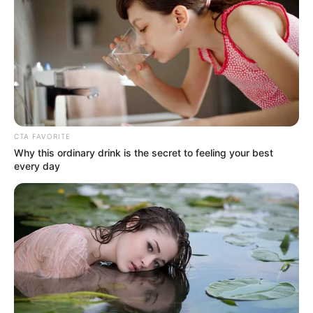
INCAUTACIÓN DE DROGA
Pareja fue sorprendida
con decenas de dosis de
droga en Tolú, Sucre
CARGAR MÁS
CTA FAVORITE
Why this ordinary drink is the secret to feeling your best
every day
TEMAS DESTACADOS
EMERGENCIAS POR LLUVIAS
FUERTES LLUVIAS
VIA AL LLANO
LIGA BETPLAY
METRO DE MEDELLÍN
CORTES DE LUZ
CORTES DE AGUA
FENÓMENO DEL NIÑO