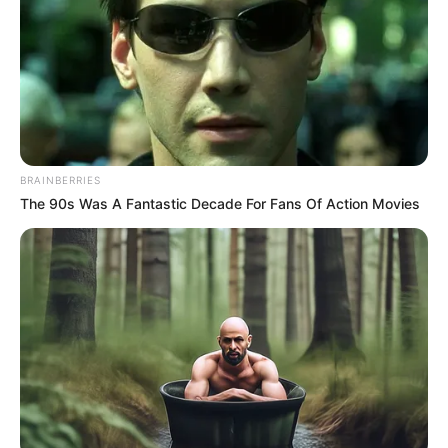
SINCELEJO
¡Prepárese! Cortes de luz
por dos días en Sincelejo y
municipios de Sucre
ACCIDENTE
BRAINBERRIES
The 90s Was A Fantastic Decade For Fans Of Action Movies
Dos jóvenes mueren y
cuatro resultan heridos en
accidente de tránsito en
Sucre
NOTICIAS BOLÍVAR
Capturan en el sur de
Bolívar a un hombre que
abusó de sus dos hijastros
en Sincelejo