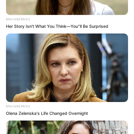
BRAINBERRIES
Her Story Isn't What You Think—You''ll Be Surprised
BRAINBERRIES
Olena Zelenska's Life Changed Overnight