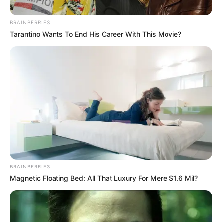
BRAINBERRIES
Tarantino Wants To End His Career With This Movie?
CORTES DE LUZ
¡Prepárese! Habrá cortes de luz en
Sincelejo, Coveñas, Corozal y otros
municipios de Sucre este martes
NOTICIAS SUCRE
“No fue contra Venezuela,
fue contra un tirano”:
BRAINBERRIES
senadora sucreña María
Magnetic Floating Bed: All That Luxury For Mere $1.6 Mil?
Guerra tras captura de
Maduro