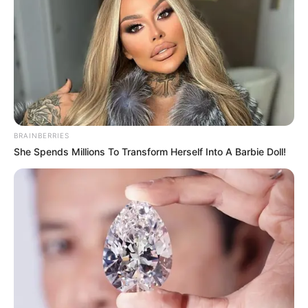
reabre con serie
internacional de béisbol de
alto nivel en Sincelejo
COLEGIOS
Sincelejo tendrá cobertura
BRAINBERRIES
universal durante el 2026
She Spends Millions To Transform Herself Into A Barbie Doll!
del Programa de
Alimentación Escolar
(PAE)
NOTICIAS SUCRE
Anuncian cartel de los
más buscados de
cabecillas del Clan del
Golfo y Los Norteños en