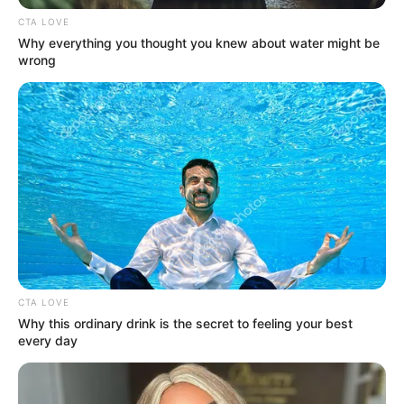
CTA LOVE
Why everything you thought you knew about water might be
MONTERÍA
wrong
Cobertura del PAE en
Sincelejo pasó de 20.000 a
50.000 estudiantes
NOTICIAS SUCRE
Joyas, disfraces y malas
decisiones: así cayó la
banda apartamentera de
Sincelejo
CTA LOVE
Why this ordinary drink is the secret to feeling your best
every day
SINCELEJO
Estadio 20 de Enero