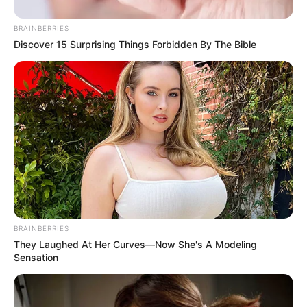
Sucre
BRAINBERRIES
Discover 15 Surprising Things Forbidden By The Bible
MONTERÍA
Desmantelaron banda
delincuencial que
extorsionaba adultas
mayores en Sucre
AFINIA
Entre el 4 y 8 de
noviembre habrá cortes de
BRAINBERRIES
luz en varios municipios
They Laughed At Her Curves—Now She's A Modeling
del departamento de
Sensation
Sucre