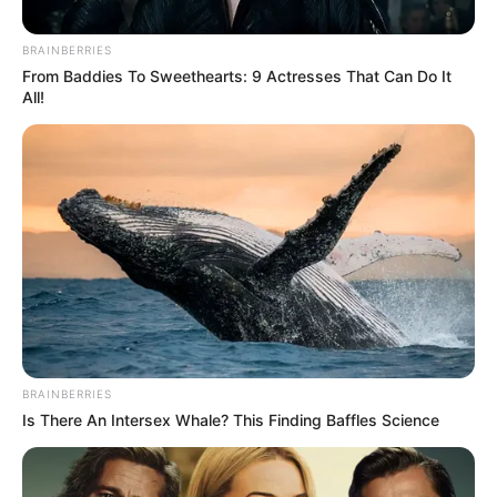
metropolitana de Cúcuta por trabajos de mantenimiento.
BRAINBERRIES
From Baddies To Sweethearts: 9 Actresses That Can Do It
All!
Alcaldía de Cúcuta - Magnific
El Catatumbo será la zona con mayor impacto
BRAINBERRIES
Por:
Juan David Quijano Castillo
Is There An Intersex Whale? This Finding Baffles Science
Julio 5, 2026