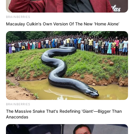
TEMAS DESTACADOS
BRAINBERRIES
CATATUMBO
Macaulay Culkin's Own Version Of The New ‘Home Alone’
PUENTE INTERNACIONAL SIMÓN BOLÍVAR
NOTICIAS NORTE DE SANTANDER
ÁREA METROPOLITANA DE CÚCUTA
OCAÑA
NARCOTRÁFICO
ELN
BRAINBERRIES
The Massive Snake That's Redefining 'Giant'—Bigger Than
Anacondas