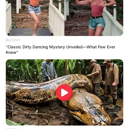
MANTÉNGASE EN ALERTA
Tenemos todas las noticias que le
interesan. Para estar bien informado, por
favor, active las notificaciones de Alerta.
BUZZDAY
“Classic Dirty Dancing Mystery Unveiled—What Few Ever
ACTIVAR AHORA
Knew"
TEMAS DESTACADOS
CATATUMBO
PUENTE INTERNACIONAL SIMÓN BOLÍVAR
NOTICIAS NORTE DE SANTANDER
ÁREA METROPOLITANA DE CÚCUTA
OCAÑA
NARCOTRÁFICO
ELN