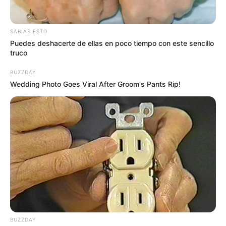
SABIAS ESTO
Puedes deshacerte de ellas en poco tiempo con este sencillo
truco
BUZZDAY
Wedding Photo Goes Viral After Groom's Pants Rip!
Pico y Placa
Lunes:
No circulan vehículos con placas terminadas en
1
y 2
.
BUZZDAY