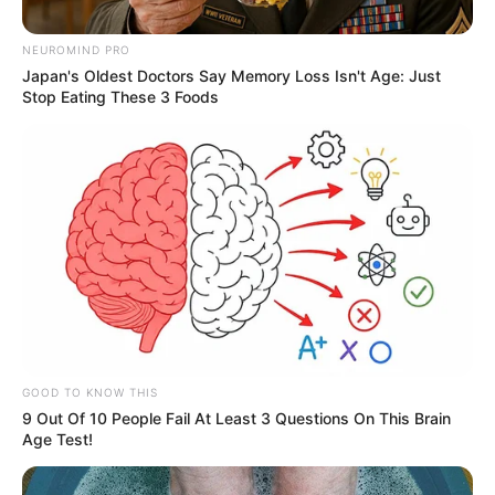
NEUROMIND PRO
Japan's Oldest Doctors Say Memory Loss Isn't Age: Just
Stop Eating These 3 Foods
Fabián Silva
Por:
Fabián Silva Ramírez
Diciembre 20, 2021
GOOD TO KNOW THIS
9 Out Of 10 People Fail At Least 3 Questions On This Brain
Age Test!
COMPARTIR