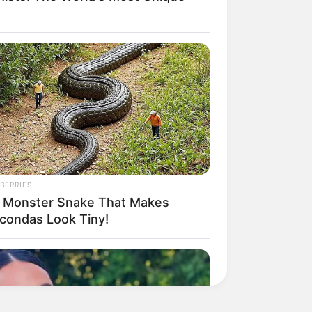
BERRIES
 Monster Snake That Makes
condas Look Tiny!