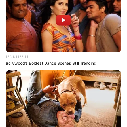
TEMAS DESTACADOS
EMERGENCIAS POR LLUVIAS
FUERTES LLUVIAS
VIA AL LLANO
LIGA BETPLAY
METRO DE MEDELLÍN
BRAINBERRIES
CORTES DE LUZ
CORTES DE AGUA
Bollywood’s Boldest Dance Scenes Still Trending
FENÓMENO DEL NIÑO