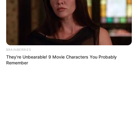
MINERÍA ILEGAL
Pico y placa al combustible: la nueva medida
para frenar la minería ilegal en Tolima
BRAINBERRIES
They're Unbearable! 9 Movie Characters You Probably
Remember
SUR DE BOLÍVAR
¡Macabro hallazgo en Bolívar! Recuperan
cinco cuerpos enterrados en zona rural de