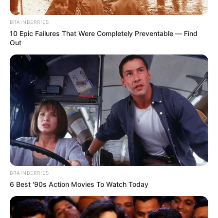
BRAINBERRIES
10 Epic Failures That Were Completely Preventable — Find
Out
NOTICIAS ANTIOQUIA
Desde Antioquia, teólogos resaltan
que León XIV tenga cercanía con
América Latina
AMÉRICA LATINA
Comisiones fílmicas de
BRAINBERRIES
todo el mundo se reunirán
6 Best '90s Action Movies To Watch Today
en Bogotá