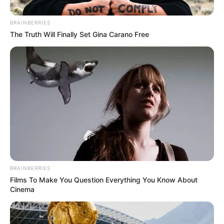
BRAINBERRIES
The Truth Will Finally Set Gina Carano Free
ATLETISMO
Joven del Atlántico buscará dejar en
alto a Colombia en el Mundial U20 de
Atletismo
DEPORTES
Atlántico alista sus finales
zonales: Más de 3.000
BRAINBERRIES
estudiantes buscan la
Films To Make You Question Everything You Know About
gloria deportiva
Cinema
MEDIA MARATÓN