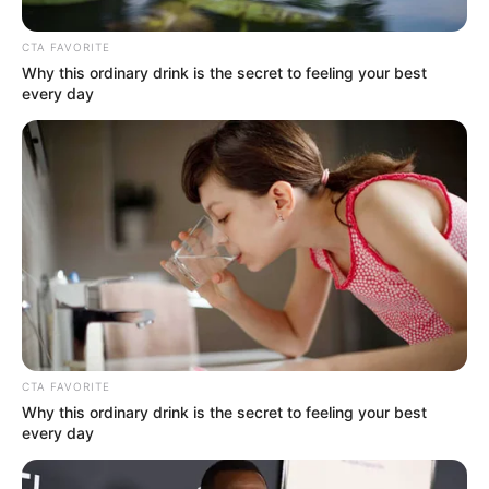
minuto
CTA FAVORITE
Why this ordinary drink is the secret to feeling your best
ATLÁNTICO
every day
Atlántico hizo su aporte
dorado para Colombia en
Panamericano de
Atletismo en Medellín
ATLETISMO
Dos jóvenes talentos del
Atlántico representarán a
Colombia en importante
torneo internacional de
CTA FAVORITE
atletismo
Why this ordinary drink is the secret to feeling your best
every day
RUNNING