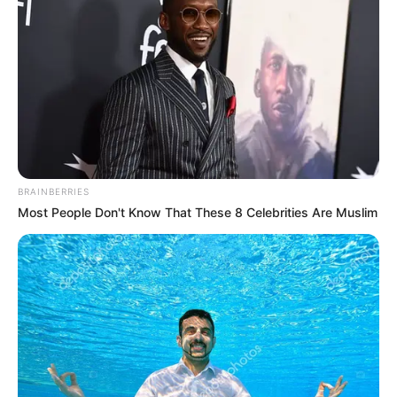
Joven atleta correrá toda
Colombia desde La Guajira
al Amazonas con tramos
de 50 kilómetros diarios
DEPORTES
¡Voló por la plata! La
atlanticense Marleth
BRAINBERRIES
Ospino brilló en Lima y se
Most People Don't Know That These 8 Celebrities Are Muslim
subió al podio
iberoamericano
ATLETISMO
Atletas del Atlántico se
destacaron en Nacional
U14 y U16 en Bogotá: 20
preseas y un récord