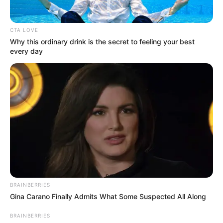
nacional
CTA LOVE
CIERRES VIALES
Why this ordinary drink is the secret to feeling your best
every day
Cierres viales por carrera
este fin de semana:
paciencia si va por la 26
SAN GIL
Más de 1.000 atletas
hicieron historia en la
segunda Media Maratón
UNISANGIL – UNAB 2026
en San Gil
BRAINBERRIES
Gina Carano Finally Admits What Some Suspected All Along
MARATÓN
BRAINBERRIES