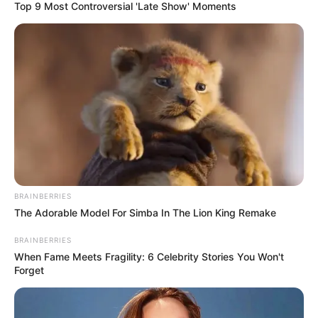
Tolima se prepara para
Top 9 Most Controversial 'Late Show' Moments
correr: se viene la
Maratón Dulima 2026 y
estarán destacados
deportistas
CARGAR MÁS
TEMAS DESTACADOS
BRAINBERRIES
The Adorable Model For Simba In The Lion King Remake
EMERGENCIAS POR LLUVIAS
BRAINBERRIES
FUERTES LLUVIAS
VIA AL LLANO
LIGA BETPLAY
METRO DE MEDELLÍN
When Fame Meets Fragility: 6 Celebrity Stories You Won't
CORTES DE LUZ
CORTES DE AGUA
Forget
FENÓMENO DEL NIÑO