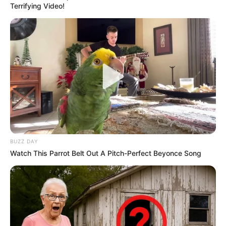
Varios candidatos se
Terrifying Video!
vieron superados por el
voto en blanco: así quedó
el hospital de los
"quemados"
ELECCIONES
PRESIDENCIALES
Abelardo en el interior y
Cepeda en la periferia: así
votaron las regiones en
primera vuelta del 2026
BUZZ DAY
Watch This Parrot Belt Out A Pitch-Perfect Beyonce Song
PALOMA VALENCIA
¿Unión de Oviedo le restó
a Paloma? Este es el
porcentaje que sacó en la
Consulta