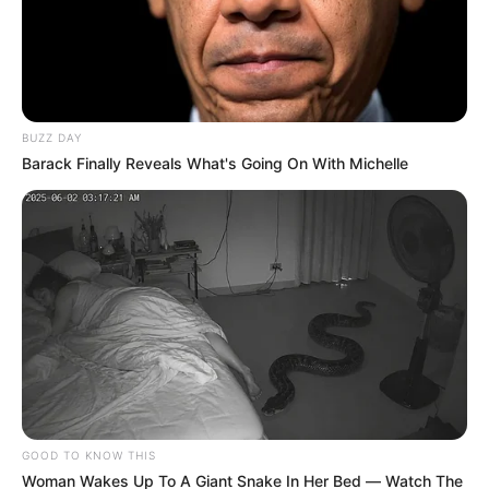
ELECCIONES
BUZZ DAY
¿El empleador puede negar el medio
Barack Finally Reveals What's Going On With Michelle
día de descanso por votar?
ELECCIONES
¿Se puede cambiar el
lugar de votación para la
segunda vuelta
presidencial?
ELECCIONES
GOOD TO KNOW THIS
Woman Wakes Up To A Giant Snake In Her Bed — Watch The