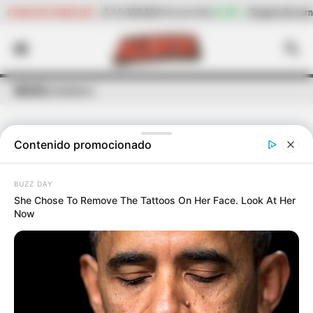
+0,48%
Cogote de carne de res
$ 23.158,40
-2,
CANASTA FAMILIAR
Precio por kilo)
(Precio por kilo)
INICIO
Candidatos
Contenido promocionado
ÚLTIMAS NOTICIAS
DE
CANDIDATOS
BUZZ DAY
She Chose To Remove The Tattoos On Her Face. Look At Her
Now