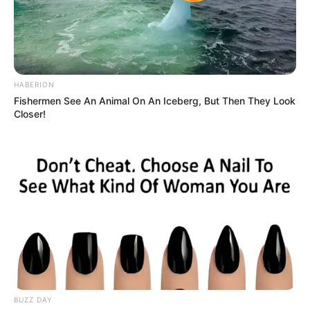
BOLÍVAR
Mapa político en Bolívar
tras elecciones 2026:
estos son los nuevos
HABERION
representantes a la
Cámara
Fishermen See An Animal On An Iceberg, But Then They Look
Closer!
ELECCIONES
Amaranta Hank, exactriz
de cine para adultos, es
nueva senadora del Pacto
Histórico
ELECCIONES
Juan Daniel Oviedo no
BUZZ DAY
ganó la consulta, pero se