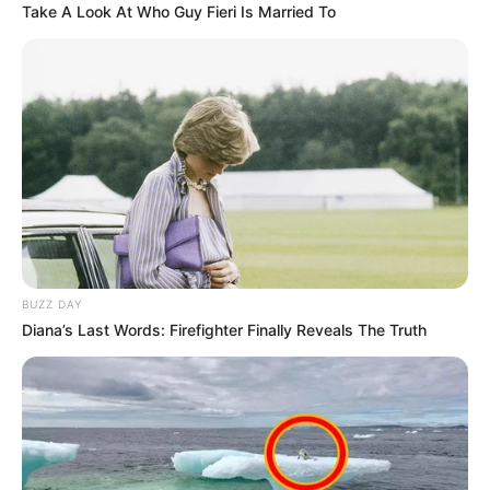
Take A Look At Who Guy Fieri Is Married To
Medellín será gratis este
domingo 31 de mayo de
2026
ELECCIONES
PRESIDENCIALES
¿Cuándo sería la segunda
vuelta presidencial en
Colombia?
BUZZ DAY
ELECCIONES
Diana’s Last Words: Firefighter Finally Reveals The Truth
Estos fueron los
aspirantes al Congreso de
la República por el Valle
del Cauca que se
quemaron