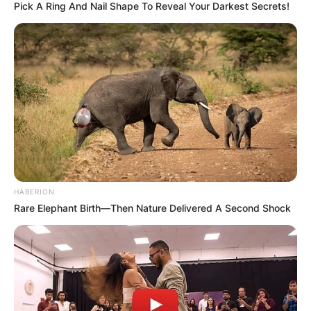
Pick A Ring And Nail Shape To Reveal Your Darkest Secrets!
destacó en Bogotá: se
llevó en votación a Claudia
CARGAR MÁS
TEMAS DESTACADOS
EMERGENCIAS POR LLUVIAS
HABERION
FUERTES LLUVIAS
VIA AL LLANO
Rare Elephant Birth—Then Nature Delivered A Second Shock
LIGA BETPLAY
METRO DE MEDELLÍN
CORTES DE LUZ
CORTES DE AGUA
FENÓMENO DEL NIÑO