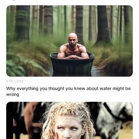
¡Conductor que atropelló a
Wilfreth Aguilera bebió
sus orines para engañar la
alcoholemia!
Escandalosos detalles del
caso
CICLISMO
Ciclismo colombiano de
luto: pedalista murió en
CTA LOVE
pleno recorrido
Why everything you thought you knew about water might be
wrong
FACATATIVÁ,
CUNDINAMARCA
Fiscal deja libre a
conductor borracho en