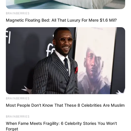
BRAINBERRIES
Magnetic Floating Bed: All That Luxury For Mere $1.6 Mil?
IDRD
Regalos para Bogotá el 6 de agosto:
habrá Lucha Libre y BiciCine gratis en
el centro
CLÁSICO RCN
¡Se viene el Clásico RCN
2026! Comienza en
BRAINBERRIES
Mosquera y el campeón se
Most People Don't Know That These 8 Celebrities Are Muslim
define en Medellín
BRAINBERRIES
When Fame Meets Fragility: 6 Celebrity Stories You Won't
CONDUCTORES BORRACHOS
Forget