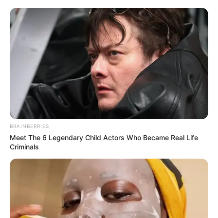
Ibagué implementa cierres
viales por el paso de la
Vuelta al Tolima
MOVILIDAD DE BOGOTÁ
El Norte se destraba: Guía
de tráfico por la nueva Av.
Laureano Gómez
BRAINBERRIES
Meet The 6 Legendary Child Actors Who Became Real Life
PRIMERA LÍNEA DEL METRO
Criminals
DE BOGOTÁ
Metro de Bogotá filtró
detalles: habrá tramos
exclusivos conectados