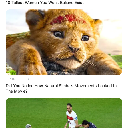
10 Tallest Women You Won't Believe Exist
CARGAR MÁS
TEMAS DESTACADOS
EMERGENCIAS POR LLUVIAS
FUERTES LLUVIAS
VIA AL LLANO
BRAINBERRIES
LIGA BETPLAY
METRO DE MEDELLÍN
Did You Notice How Natural Simba’s Movements Looked In
CORTES DE LUZ
CORTES DE AGUA
The Movie?
FENÓMENO DEL NIÑO