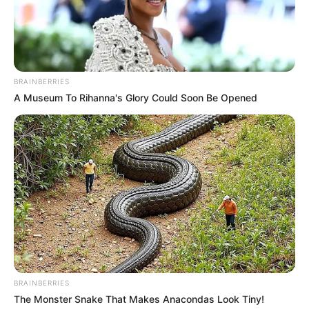
BRAINBERRIES
A Museum To Rihanna's Glory Could Soon Be Opened
BRAINBERRIES
The Monster Snake That Makes Anacondas Look Tiny!