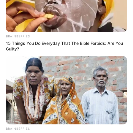
ALERTA PAISA
Salió a entrenar en
bicicleta y terminó siendo
víctima de acoso en San
Pedro de los Milagros,
BRAINBERRIES
Antioquia
15 Things You Do Everyday That The Bible Forbids: Are You
Guilty?
CICLISTAS
Se retira Esteban Chaves,
ciclista bogotano: ¡No te
vayas, 'Chavito'!
IDU
IDU pone a prueba el
puente de la 150: le echan
BRAINBERRIES
71 toneladas encima