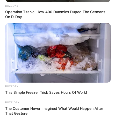
BUZZDAY
Atención en plazas de
Operation Titanic: How 400 Dummies Duped The Germans
mercado se modifica: no
On D-Day
se quede sin la cena
navideña
NAVIDAD EN BOGOTÁ
Novena de Navidad
completa: oraciones,
gozos, videos y rezos día
por día
TAXIS
BUZZDAY
This Simple Freezer Trick Saves Hours Of Work!
Ibagué suspende el pico y
placa para taxis durante la
BUZZ DAY
temporada de fin de año
The Customer Never Imagined What Would Happen After
That Gesture.