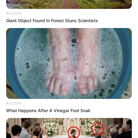
BUZZDAY
LICOR ADULTERADO
Giant Object Found In Forest Stuns Scientists
Más de 2.000 botellas de
licor han sido incautadas
en Bolívar en lo que va de
diciembre
DICIEMBRE
Top 5 de mejores
canciones pa cerrar la
cuadra y echar paso con
los vecinos
BUZZDAY
What Happens After A Vinegar Foot Soak
CARTAGENA
Tres ataques sicariales en