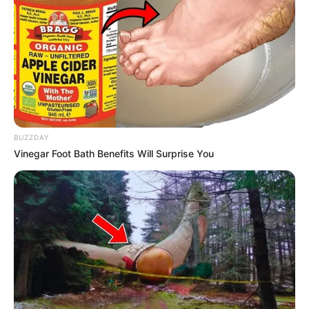
SANTANDER
¡Atención! Jornadas de
asignación de citas para
pasaportes en Santander
regresan en enero
BARRANQUILLA
BUZZDAY
280 mil personas se han
Vinegar Foot Bath Benefits Will Surprise You
movilizado por la Terminal
Metropolitana de
Transporte de Barranquilla
TRANSPORTE
Terminal de Transportes
de Neiva prevé movilizar
280.000 viajeros entre
diciembre y enero