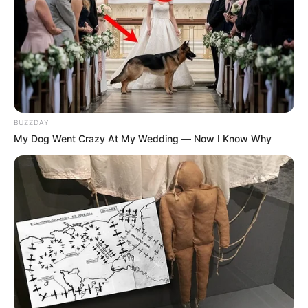
menos de 12 horas en
Cartagena: van más de 10
homicidios en diciembre
CONDUCTORES EN BOGOTÁ
Ventanilla Única de
Servicios cambia horarios
BUZZDAY
por fin de año: revise
My Dog Went Crazy At My Wedding — Now I Know Why
antes de ir
NOVENA DE AGUINALDOS
Comienzan las novenas en
Bogotá: RCN se suma con
música, premios y talento
NAVIDAD EN BOGOTÁ