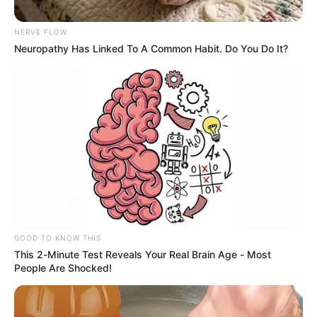
NERVE FLOW
Neuropathy Has Linked To A Common Habit. Do You Do It?
CARTAGENA
Aumentan los homicidios en
Cartagena: van 21 asesinatos en
diciembre
BARRANQUILLA
Usuarios de taxis y
plataformas en
GOOD TO KNOW THIS
Barranquilla denuncian
This 2-Minute Test Reveals Your Real Brain Age - Most
tarifas excesivas por el
People Are Shocked!
servicio en diciembre