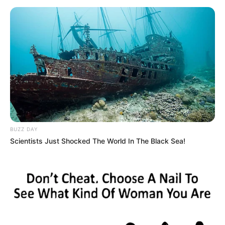
CARGAR MÁS
TEMAS DESTACADOS
EMERGENCIAS POR LLUVIAS
FUERTES LLUVIAS
VIA AL LLANO
LIGA BETPLAY
METRO DE MEDELLÍN
CORTES DE LUZ
CORTES DE AGUA
BUZZ DAY
FENÓMENO DEL NIÑO
Scientists Just Shocked The World In The Black Sea!