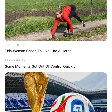
UNIVERSIDAD PEDAGÓGICA
La Pedagógica desmiente
al Secretario de Seguridad
y asegura que la marcha
fue pacífica
BRAINBERRIES
VANDALISMO
This Woman Chose To Live Like A Horse
Concejal de Medellín
BRAINBERRIES
aparece con bate en
Some Moments Got Out Of Control Quickly
medio de disturbios: unos
aplauden, otros piden
sanción
TOQUE DE QUEDA
Hay toque de queda y ley
seca en La Mesa,