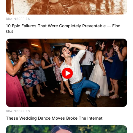
BRAINBERRIES
10 Epic Failures That Were Completely Preventable — Find
Out
BRAINBERRIES
These Wedding Dance Moves Broke The Internet