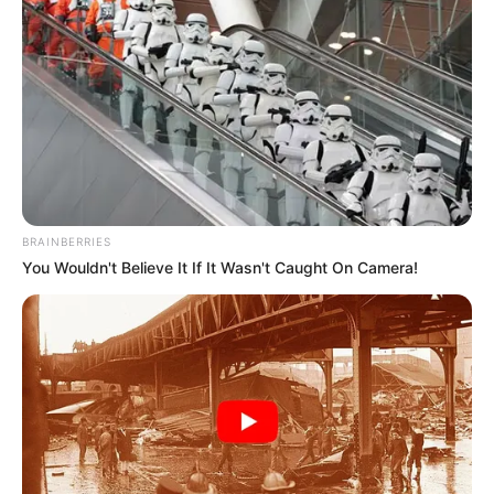
ESMAD
Se calentó la vuelta:
trifulca en San Adresito
San José afecta la
movilidad
CARGAR MÁS
BRAINBERRIES
You Wouldn't Believe It If It Wasn't Caught On Camera!
TEMAS DESTACADOS
EMERGENCIAS POR LLUVIAS
FUERTES LLUVIAS
VIA AL LLANO
LIGA BETPLAY
METRO DE MEDELLÍN
CORTES DE LUZ
CORTES DE AGUA
FENÓMENO DEL NIÑO