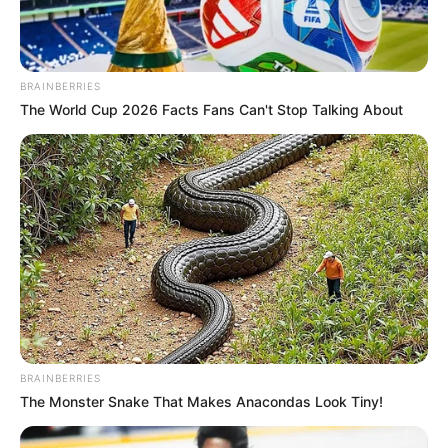
Cundinamarca, por
disturbios entre la Policía y
manifestantes
BRAINBERRIES
The World Cup 2026 Facts Fans Can't Stop Talking About
MOTOCICLISTAS
Protesta de moteros de los
'Picaminosos' afectó
sector en Puente Aranda
SANTANDER
La alcaldía de
Barrancabermeja se
pronuncia tras protestas y
operativo policial en
BRAINBERRIES
Corregimiento El Centro
The Monster Snake That Makes Anacondas Look Tiny!