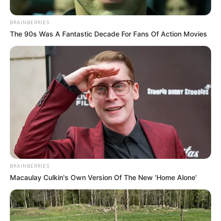
BRAINBERRIES
The 90s Was A Fantastic Decade For Fans Of Action Movies
DILAN CRUZ
Tribunal condenó a la Policía por la
muerte de Dilan Cruz en 2019;
deberán pedir perdón y aumentar
indemnización a la familia
MANIFESTACIONES EN
BOGOTÁ
BRAINBERRIES
Tensión en Bogotá:
Macaulay Culkin's Own Version Of The New ‘Home Alone’
Fuertes disturbios en el
barrio Isla del Sol por
operativo de la DIAN