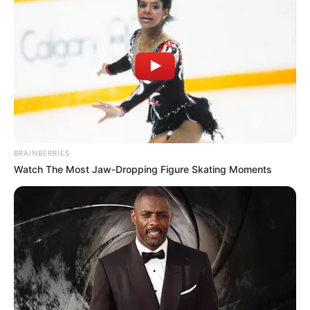
ESMAD
Galán anuncia medidas
drásticas si no se levanta
el paro de camioneros hoy
ESMAD
BRAINBERRIES
Protestas en Bogotá
Watch The Most Jaw‑Dropping Figure Skating Moments
causaron caos vehicular
en calle 45 con NQS
UNDMO
Revelan la verdad tras
disparos de la Policía en la