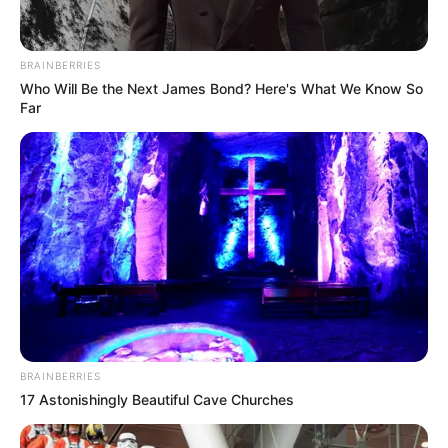
Nacional
BRAINBERRIES
Who Will Be the Next James Bond? Here's What We Know So
GOBIERNO NACIONAL
Far
Gobierno pidió investigar
abuso de la Fuerza Pública
por marchas en Bogotá
MANIFESTACIONES EN
BOGOTÁ
Enfrentamientos en la
Universidad Nacional
afectan la movilidad y el
BRAINBERRIES
regreso a casa de los
17 Astonishingly Beautiful Cave Churches
bogotanos