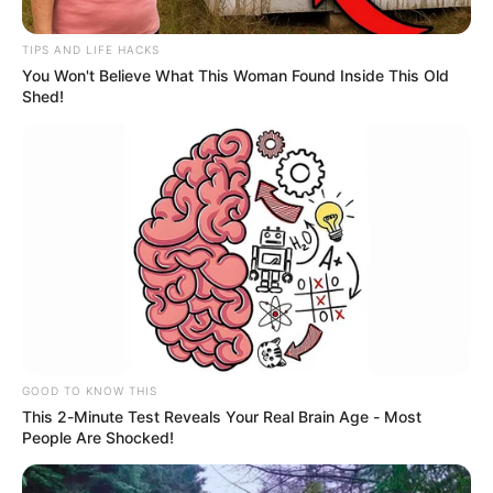
TIPS AND LIFE HACKS
You Won't Believe What This Woman Found Inside This Old
Shed!
MENORES DE EDAD
Judicializan a cuatro menores por el
homicidio de una formadora del ICBF
en Barrancabermeja
MUJERES ASESINADAS
Macabro crimen: Mujer
golpeada y estrangulada
fue encontrada en Bello
GOOD TO KNOW THIS
This 2-Minute Test Reveals Your Real Brain Age - Most
People Are Shocked!