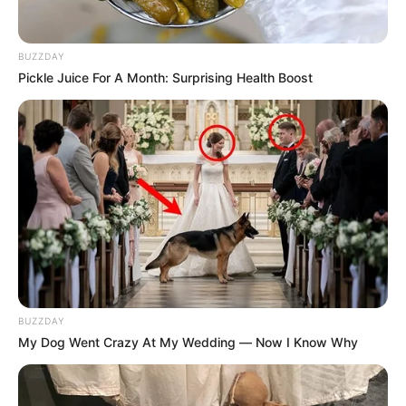
estrangulada y luego
lanzada desde un edificio
en Medellín
BUZZDAY
Pickle Juice For A Month: Surprising Health Boost
CÁCERES - ANTIOQUIA
Con un alambre de púa
habrían estrangulado a un
menor de edad en Cáceres
NOTICIAS MEDELLÍN
Dos hombres murieron
BUZZDAY
estrangulados en sus
My Dog Went Crazy At My Wedding — Now I Know Why
casas en Medellín