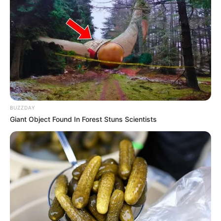
RIONEGRO - ANTIOQUIA
Cárcel para cinco hombres
señalados de estrangular
y envolver en cobijas a un
joven en Rionegro
TRAGENDIA
BUZZDAY
Giant Object Found In Forest Stuns Scientists
Adulto mayor fue
estrangulado en su
cambuche de Medellín
MUJERES ASESINADAS
Turista brasileña fue