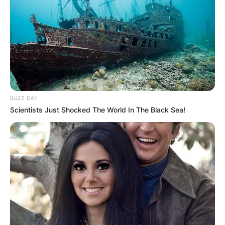
TEMAS DESTACADOS
EMERGENCIAS POR LLUVIAS
FUERTES LLUVIAS
VIA AL LLANO
BUZZ DAY
LIGA BETPLAY
METRO DE MEDELLÍN
Scientists Just Shocked The World In The Black Sea!
CORTES DE LUZ
CORTES DE AGUA
FENÓMENO DEL NIÑO