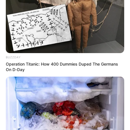
FEMINICIDIO
A la cárcel hombre que
presuntamente estranguló
a su mujer en Manrique
BUZZDAY
TRAGENDIA
Operation Titanic: How 400 Dummies Duped The Germans
On D-Day
Una mujer y dos hombres
fueron estrangulados y
asfixiados en Medellín
TAXISTA
Taxista de 62 años fue