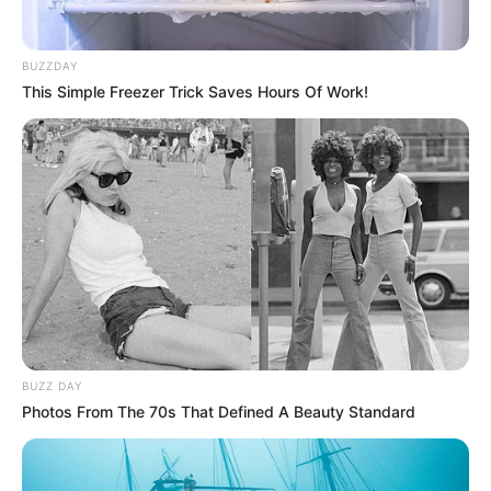
estrangulado en un
inquilinato de Medellín
BUZZDAY
This Simple Freezer Trick Saves Hours Of Work!
POBLACIÓN LGBTI
Estrangulan a dos jóvenes
de la población LGBTI en
Medellín
INTENTO DE HOMICIDIO
Estudiante universitario
BUZZ DAY
pretendía estrangular a su
Photos From The 70s That Defined A Beauty Standard
amiga de la infancia en
Medellín