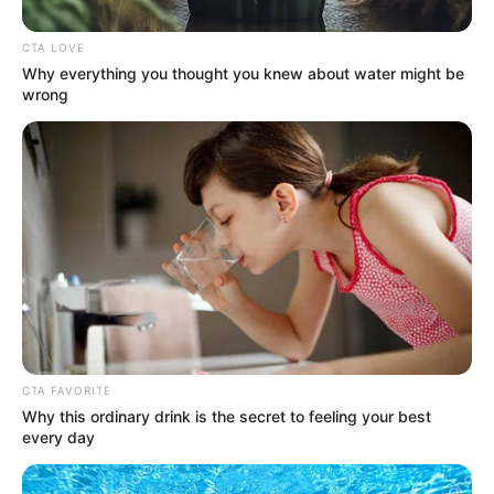
CTA LOVE
ALERTA BOGOTÁ
Why everything you thought you knew about water might be
wrong
Así se vivieron las
marchas del Orgullo
LGBTIQ+ en Bogotá
BLOQUEOS POR
MANIFESTACIONES EN
BOGOTÁ
🔴 EN VIVO |Pilas si va por
la Séptima: así están las
manifestaciones este
martes 23 de junio
CTA FAVORITE
Why this ordinary drink is the secret to feeling your best
every day
MANIFESTACIONES