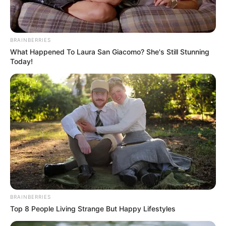
MANIFESTACIONES
Manifestaciones en
BRAINBERRIES
Bogotá esta semana:
What Happened To Laura San Giacomo? She's Still Stunning
localidades con protestas
Today!
del 8 al 12 de abril
COMUNA 9 DE IBAGUÉ
Habitantes de Ibagué
explotan por el predial:
"Más de $90 millones: no
tenemos cómo pagar eso"
ESTUDIANTES
BRAINBERRIES
Crisis de músicos en la
Top 8 People Living Strange But Happy Lifestyles
ciudad musical de
Colombia: estudiantes del