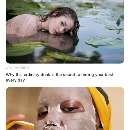
Conservatorio del Tolima
salen a protestar
CARGAR MÁS
TEMAS DESTACADOS
CTA FAVORITE
Why this ordinary drink is the secret to feeling your best
EMERGENCIAS POR LLUVIAS
every day
FUERTES LLUVIAS
VIA AL LLANO
LIGA BETPLAY
METRO DE MEDELLÍN
CORTES DE LUZ
CORTES DE AGUA
FENÓMENO DEL NIÑO