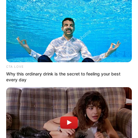
Agenda de
manifestaciones en
Bogotá del 23 al 28 de
junio: autoridades, en
alerta tras elecciones
MANIFESTACIONES
Manifestación generó
caos vehicular en la
CTA LOVE
séptima: hay plantón en el
Why this ordinary drink is the secret to feeling your best
Parque de los Hippies
every day
MANIFESTACIONES
🔴 En vivo | Hinchas
generan caos en la
avenida Esperanza, en
Bogotá