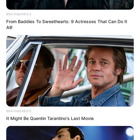
BRAINBERRIES
From Baddies To Sweethearts: 9 Actresses That Can Do It
All!
CUT
Manifestaciones y plantones en
Medellín, 29 y 30 de julio: ¿habrá
bloqueos?
PROTESTAS
Protestas en el Andino:
realizan besatón tras
denuncia de presunta
BRAINBERRIES
discriminación en Bogotá
It Might Be Quentin Tarantino's Last Movie
20 DE JULIO