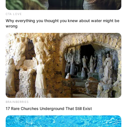
HOSPITALES
Cundinamarca ordena sus
CTA LOVE
hospitales: ahorros
Why everything you thought you knew about water might be
millonarios y servicios
wrong
garantizados en toda la
red pública
ALERTA TOLIMA
Se repartirá millonaria
inversión en Tolima: se
acaba la odisea para
encontrar un médico
EL SOCORRO
BRAINBERRIES
17 Rare Churches Underground That Still Exist
El Socorro despide a
Pedro Manuel Pérez,
médico y gestor cultural