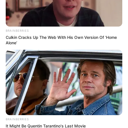
BRAINBERRIES
MEDELLÍN
Culkin Cracks Up The Web With His Own Version Of ‘Home
Condenan a 16 años de prisión a
Alone’
médico que abusó de una paciente de
18 años en Medellín
HOSPITAL
Cundinamarca construirá
su segundo hospital
regional: municipios del
norte tendrán 72 servicios
BRAINBERRIES
MINISTERIO DE SALUD
It Might Be Quentin Tarantino's Last Movie