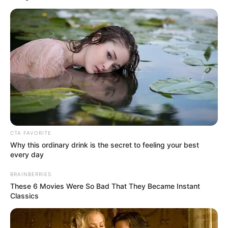
¿Confía en su médico?
Compruebe este
documento para evitarse
dolores de cabeza
HOSPITAL
Colombia estrena segundo
buque hospital: atención
médica llegará por río a
zonas apartadas
CTA FAVORITE
Why this ordinary drink is the secret to feeling your best
every day
GUAYABETAL,
CUNDINAMARCA
BRAINBERRIES
These 6 Movies Were So Bad That They Became Instant
Guayabetal, Gutiérrez y
Classics
Chipaque estrenan
equipos: médicos
atenderán con