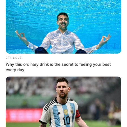
que dejó huella en la
provincia Comunera
JUEZ DE CONTROL DE
GARANTÍAS
Se va pa’ la cana urólogo
acusado de abusar de más
de 50 mujeres en
CTA LOVE
consultas médicas
Why this ordinary drink is the secret to feeling your best
every day
MEDELLÍN
Le echaron mano a
reconocido urólogo
señalado de manilargo por
al menos 50 mujeres
CENTROS DE SALUD