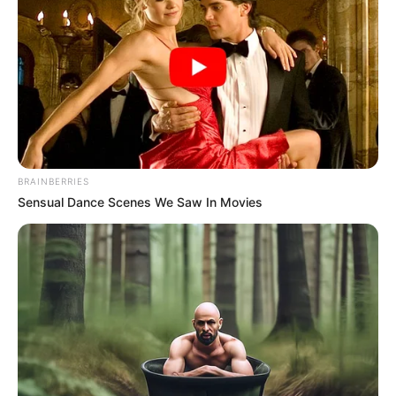
herramientas de primer
nivel
HOSPITALES
Millonaria inversión en
salud en Cundinamarca:
hospitales quedaron
montados con equipos de
BRAINBERRIES
punta
Sensual Dance Scenes We Saw In Movies
COLEGIOS
Muerte de Juan Esteban
Ochoa en colegio de
Bogotá: familia pide
avances en investigación