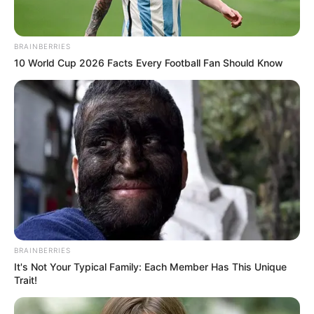
Bogotá estrena centros
SER para que la cita con el
BRAINBERRIES
especialista no sea un
10 World Cup 2026 Facts Every Football Fan Should Know
'eterno' viacrucis
CARGAR MÁS
TEMAS DESTACADOS
EMERGENCIAS POR LLUVIAS
FUERTES LLUVIAS
VIA AL LLANO
BRAINBERRIES
LIGA BETPLAY
METRO DE MEDELLÍN
It's Not Your Typical Family: Each Member Has This Unique
CORTES DE LUZ
CORTES DE AGUA
Trait!
FENÓMENO DEL NIÑO