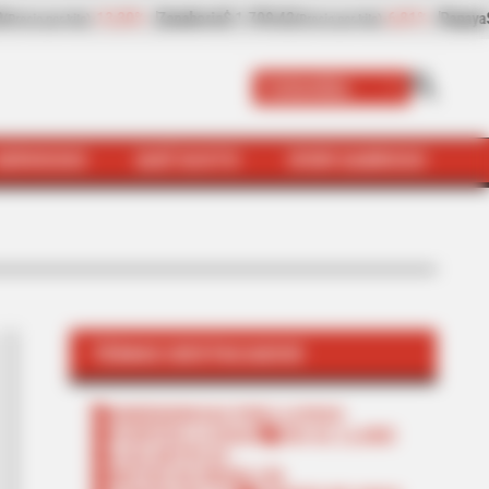
1%
Papaya
$ 2.432,80
+8,97%
Plátano hartón verde
$ 2.057,2
(Precio por kilo)
Colombia
SERVICIOS
QUÉ SUSTO
VIVIR SABROSO
TEMAS DESTACADOS
EMERGENCIAS POR LLUVIAS
FUERTES LLUVIAS
VIA AL LLANO
LIGA BETPLAY
METRO DE MEDELLÍN