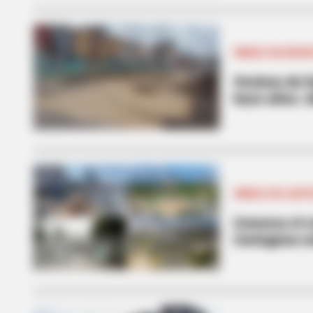
OBRAS EN BOGO
Vecinos de E
hace años: o
OBRAS EN CART
Conozca el c
Cartagena e