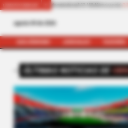
-2,15%
Cilantro
$ 4.692,05
-2,35%
Pepino de rellena
CANASTA FAMILIAR
por kilo)
(Precio por kilo)
agosto 09 de 2026
QUEJÓDROMO
JUDICIALES
TAXIVIRIS
ÚLTIMAS NOTICIAS DE
OBR