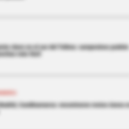
nte clave en el sur del Tolima: campesinos podrán
sechas más fácil
NAMARCA
Madrid, Cundinamarca: encontraron restos óseos 