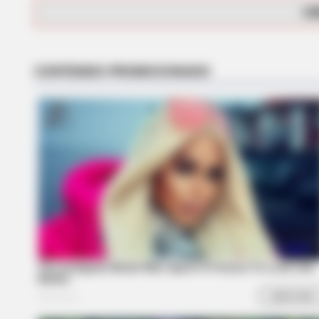
CA
RADAR MEDIA
11 Stars Who Look Totally Differen
With Natural Hair
RADAR MEDIA