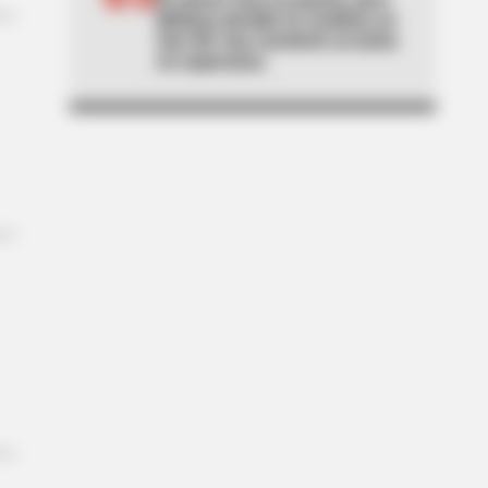
Melissa decidió no rendirse en
San Gil: hoy convierte su lucha
en esperanza.