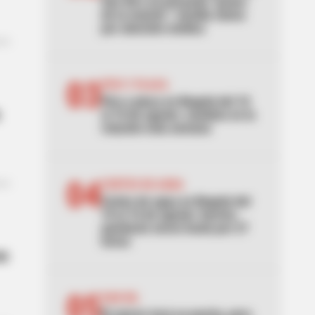
San Gil y un presunto “paseo
de la muerte”: familia clama
por atención médica
03
PICO Y PLACA
Pico y placa en Bogotá del 10
al 16 de agosto: cambios en la
rotación esta semana
04
CORTES DE AGUA
Cortes de agua en Bogotá del
10 al 16 de agosto: barrios
quedarán secos hasta por 27
horas
en
05
SAN GIL
El cáncer tocó su puerta, pero