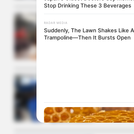
Stop Drinking These 3 Beverages
RADAR MEDIA
INFRAESTRUCTU
Suddenly, The Lawn Shakes Like 
Trampoline—Then It Bursts Open
¡Esa platica
la gente con
ESTACIÓN DE T
IDU le mete 
acabarían p