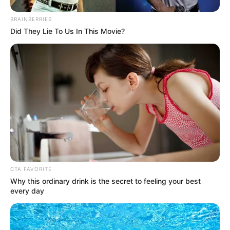
BRAINBERRIES
MERCADOS CAMPESINOS
Did They Lie To Us In This Movie?
Compre barato y
directamente desde el
campo: mercados
campesinos en Bogotá
este fin de semana
CORABASTOS
Corabastos cumple 54
años con buenas noticias:
Bajaron los precios de 7
productos clave
CTA FAVORITE
Why this ordinary drink is the secret to feeling your best
every day
CORABASTOS
Precios en Corabastos hoy