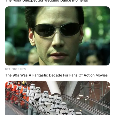
The Most Unexpected Wedding Dance Moments
CORABASTOS
Precios en Corabastos hoy 31 de julio
de 2026: alimentos que más bajaron
este viernes
BRAINBERRIES
CORABASTOS
The 90s Was A Fantastic Decade For Fans Of Action Movies
Precios en Corabastos hoy
30 de julio de 2026:
alimentos que más
bajaron este jueves
CORABASTOS