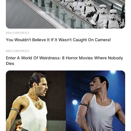
Precios en Corabastos hoy
29 de julio de 2026:
alimentos que más
bajaron este miércoles
BRAINBERRIES
You Wouldn't Believe It If It Wasn't Caught On Camera!
CORABASTOS
BRAINBERRIES
Precios en Corabastos hoy
Enter A World Of Weirdness: 8 Horror Movies Where Nobody
28 de julio de 2026:
Dies
alimentos que más
bajaron este martes
CORABASTOS
Precios en Corabastos hoy
27 de julio de 2026:
alimentos que más
bajaron este lunes