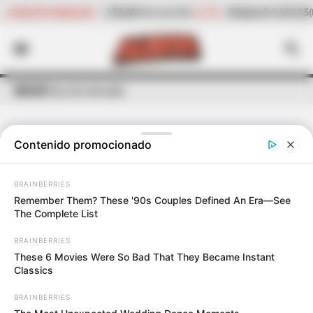
-2,15%
Cilantro
$ 4.692,05
-2,35%
Pepino de rellenar
CANASTA FAMILIAR
or kilo)
(Precio por kilo)
INICIO
Plaza de mercado
Contenido promocionado
ÚLTIMAS NOTICIAS
DE
PLAZA DE MERCADO
BRAINBERRIES
Remember Them? These '90s Couples Defined An Era—See
The Complete List
BRAINBERRIES
These 6 Movies Were So Bad That They Became Instant
Classics
BRAINBERRIES