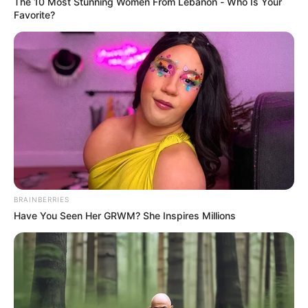
The 10 Most Stunning Women From Lebanon - Who Is Your
Favorite?
CARGAR MÁS
TEMAS DESTACADOS
EMERGENCIAS POR LLUVIAS
FUERTES LLUVIAS
VIA AL LLANO
LIGA BETPLAY
METRO DE MEDELLÍN
CORTES DE LUZ
CORTES DE AGUA
BRAINBERRIES
FENÓMENO DEL NIÑO
Have You Seen Her GRWM? She Inspires Millions