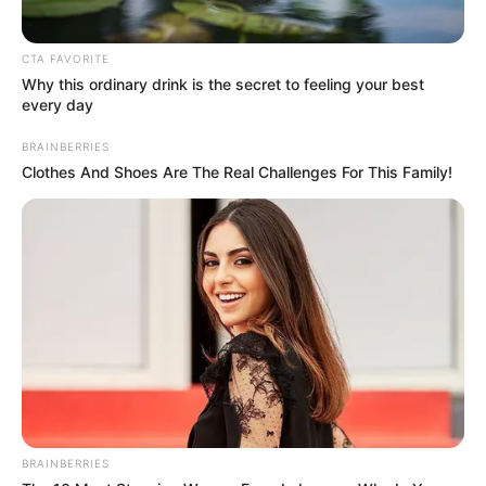
Precios en Corabastos hoy
14 de julio de 2026:
CTA FAVORITE
alimentos que más
Why this ordinary drink is the secret to feeling your best
bajaron este martes
every day
BRAINBERRIES
Clothes And Shoes Are The Real Challenges For This Family!
MERCADO
Merque barato y bueno en
los Mercados
Campesinos: puntos del
sábado y domingo
PLAZAS DE MERCADO
Zanahorias que la gente
descarta por feas y
deformes pueden ser más
saludables: la ciencia ya lo
BRAINBERRIES
confirmó