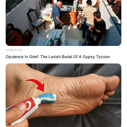
HABERION
Opulence In Grief: The Lavish Burial Of A Gypsy Tycoon