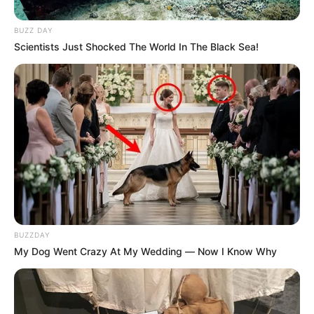
BUZZ DAY
NOTICIAS ANTIOQUIA
Scientists Just Shocked The World In The Black Sea!
Antioquia fue el
departamento más
beneficiado por la Unidad
de Víctimas
JEP
Gobierno respetará lo que
decida la JEP sobre
Mancuso: Minjusticia
BUZZDAY
My Dog Went Crazy At My Wedding — Now I Know Why
URABÁ ANTIOQUEÑO