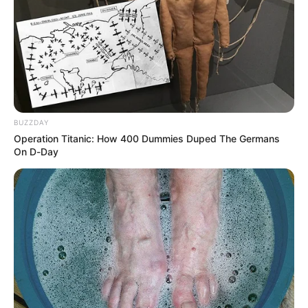
Fiscalía realizó jornada de
atención a las víctimas de
los paramilitares en Urabá
NOTICIAS ANTIOQUIA
Adelantan la reparación
BUZZDAY
económica de 3.500
Operation Titanic: How 400 Dummies Duped The Germans
víctimas del conflicto en
On D-Day
Antioquia
CORTES DE AGUA
Por reparación de daño
este lunes 26 de julio
habrá corte de agua en
Bello