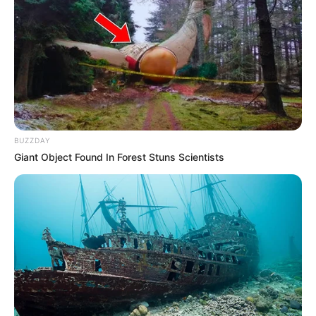
En Medellín siguen los
eventos de perdón público
y reparación simbólica en
Medellín
NOTICIAS ANTIOQUIA
Aprobado el Plan Integral
BUZZDAY
que repara a 80 mujeres
Giant Object Found In Forest Stuns Scientists
de la comuna 13 de
Medellín
JEP
Continúa la audiencia
pública de la JEP en
Medellín sobre falsos
positivos