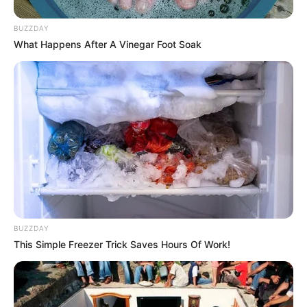
METRO DE MEDELLÍN
BUZZDAY
Reparaciones en vía
What Happens After A Vinegar Foot Soak
férrea del Metro de
Medellín tardarán otros 45
días
TEMAS DESTACADOS
EMERGENCIAS POR LLUVIAS
BUZZDAY
FUERTES LLUVIAS
VIA AL LLANO
LIGA BETPLAY
METRO DE MEDELLÍN
This Simple Freezer Trick Saves Hours Of Work!
CORTES DE LUZ
CORTES DE AGUA
FENÓMENO DEL NIÑO