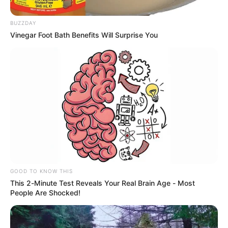
BUZZDAY
Vinegar Foot Bath Benefits Will Surprise You
UNIDAD DE VÍCTIMAS EN ANTIOQUIA
Más de $2.600 millones llegan a
manos de 189 víctimas del conflicto
en Antioquia
ALERTA PAISA
Inició la intervención en la
vía Autopista – San Luis
GOOD TO KNOW THIS
afectada por pérdida de
This 2-Minute Test Reveals Your Real Brain Age - Most
banca
People Are Shocked!
NOTICIAS MEDELLÍN