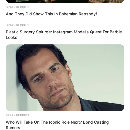
deslizamiento en Bello
BRAINBERRIES
And They Did Show This In Bohemian Rapsody!
BRAINBERRIES
Plastic Surgery Splurge: Instagram Model's Quest For Barbie
LA ESTRELLA - ANTIOQUIA
Looks
[Video] Dos hombres
cayeron al río Medellín en
un camión en La Estrella
NOTICIAS ANTIOQUIA
Rescatan a tres jóvenes
que estaban en poder de
“La Camila” en Bello
BRAINBERRIES
Who Will Take On The Iconic Role Next? Bond Casting
Rumors