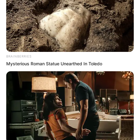
VALLE DE ABURRÁ
Este año han sido
encontrados y rescatados
seis perros y un gato en la
Terminal del Norte de
Medellín
BRAINBERRIES
ANTIOQUIA
Mysterious Roman Statue Unearthed In Toledo
Encuentran sin vida a dos
de los desaparecidos tras
volcamiento de una draga
en El Bagre, Antioquia
BELLO, ANTIOQUIA
Comunidad rescató con
vida a dos personas que
quedaron atrapadas en un