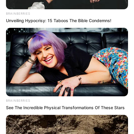
BRAINBERRIES
Unveiling Hypocrisy: 15 Taboos The Bible Condemns!
ALERTA PAISA
Tres personas fueron rescatadas tras
permanecer atrapadas en una cascada
de La Ceja
NOTICIAS ANTIOQUIA
Rescatan 14 personas que
se extraviaron en
BRAINBERRIES
Copacabana, Antioquia
See The Incredible Physical Transformations Of These Stars