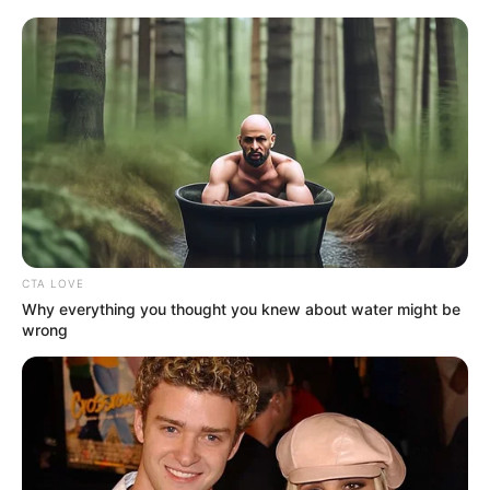
NOTICIAS ANTIOQUIA
Rescataron con vida a
cuatro mineros que
quedaron atrapados en
una mina de carbón en
Angelópolis, Antioquia
TEMAS DESTACADOS
CTA LOVE
Why everything you thought you knew about water might be
wrong
EMERGENCIAS POR LLUVIAS
FUERTES LLUVIAS
VIA AL LLANO
LIGA BETPLAY
METRO DE MEDELLÍN
CORTES DE LUZ
CORTES DE AGUA
FENÓMENO DEL NIÑO