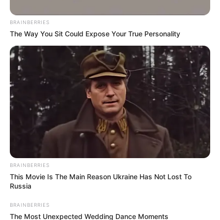
BRAINBERRIES
The Way You Sit Could Expose Your True Personality
FESTIVAL FOLCLÓRICO COLOMBIANO
Ibagué se vistió de folclor: más de
30.000 personas reactivaron la
economía local en San Juan
DESFILE
Ibagué se vistió de color,
alegría y folclor en su
BRAINBERRIES
tradicional desfile de San
This Movie Is The Main Reason Ukraine Has Not Lost To
Juan
Russia
BRAINBERRIES
FESTIVAL FOLCLÓRICO
The Most Unexpected Wedding Dance Moments