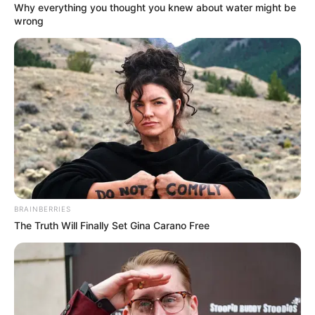
Why everything you thought you knew about water might be
wrong
GAS
Cae ayuda para
municipios de Antioquia
incomunicados y sin gas
por el invierno
SAN JUAN
Yuldaima conquista el
primer lugar en el estreno
del Concurso de la Cuadra
BRAINBERRIES
Sanjuanera
The Truth Will Finally Set Gina Carano Free
BARES Y DISCOTECAS
Fiestas y vacaciones
impulsan la economía en