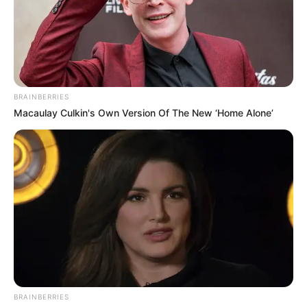
Ibagué: gremios piden
flexibilizar restricción en
venta de licor
SAN JUAN
BRAINBERRIES
Las Fiestas de San Juan y
Macaulay Culkin's Own Version Of The New ‘Home Alone’
San Pedro: tradición, fe y
folclor que encienden el
alma tolimense
TRÁNSITO
Sancionaron a 22
personas conduciendo en
estado de embriaguez en
Ibagué
BRAINBERRIES
INFIBAGUÉ