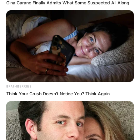
Gina Carano Finally Admits What Some Suspected All Along
Atención: Este 24 de junio
no habrá atención al
público en Infibagué
CARGAR MÁS
TEMAS DESTACADOS
BRAINBERRIES
Think Your Crush Doesn't Notice You? Think Again
EMERGENCIAS POR LLUVIAS
FUERTES LLUVIAS
VIA AL LLANO
LIGA BETPLAY
METRO DE MEDELLÍN
CORTES DE LUZ
CORTES DE AGUA
FENÓMENO DEL NIÑO