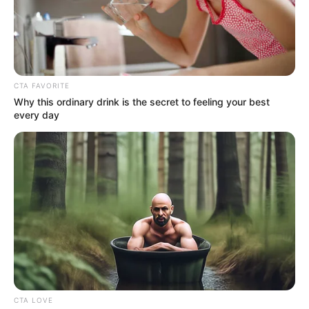
desfile de San Juan en la
programación de este
miércoles 24 de junio del
Festival Folclórico
CTA FAVORITE
FIESTAS DE SAN PEDRO EN
Why this ordinary drink is the secret to feeling your best
EL HUILA
every day
El Huila se tomó Bogotá
con el lanzamiento del 65º
Festival del Bambuco en
San Juan y San Pedro
HUILA
¡Péguese la rodadita al
Huila en junio!
Programación completa
de San Pedro y San Juan
CTA LOVE