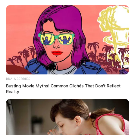
COLOMBIANO
Ibagué habilita zonas
exclusivas para personas
en situación de
discapacidad en desfile de
San Juan
CIERRES VIALES
¡Pilas, conductores!
Conozca las vías cerradas
BRAINBERRIES
por desfile de San Juan en
Busting Movie Myths! Common Clichés That Don't Reflect
Ibagué desde este martes
Reality
23 de junio de 2026
FESTIVAL FOLCLÓRICO
COLOMBIANO
Ibagué se gozará el