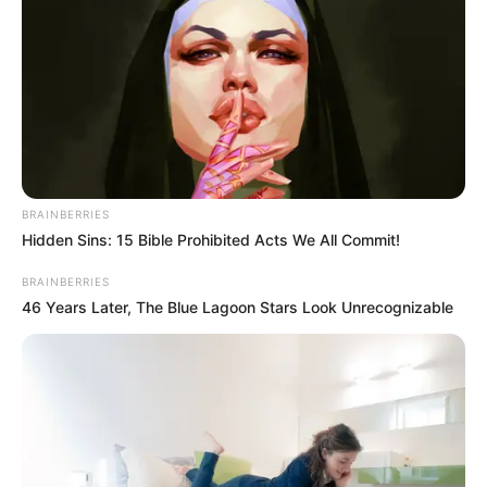
Técnico de São Paulo se
fue en contra de James
Rodríguez: "hay mejores
opciones"
JAMES RODRÍGUEZ
James Rodríguez volvió a
jugar con el Sao Paulo
BRAINBERRIES
Hidden Sins: 15 Bible Prohibited Acts We All Commit!
BRAINBERRIES
46 Years Later, The Blue Lagoon Stars Look Unrecognizable
JAMES RODRÍGUEZ
Sao Paulo decide inscribir
a James Rodríguez al
torneo Paulista