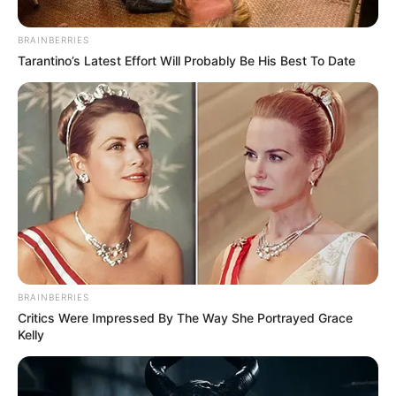
BRAINBERRIES
Tarantino’s Latest Effort Will Probably Be His Best To Date
MILLONARIOS
Millonarios no pasó del empate contra
Sao Paulo: papelón de Novoa y
Contreras
MILLONARIOS FC
Millonarios no pudo ganar
en El Campín: empató con
BRAINBERRIES
São Paulo por la Copa
Critics Were Impressed By The Way She Portrayed Grace
Sudamericana
Kelly
COPA LIBERTADORES