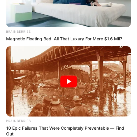
ALERTA PAISA
James Rodríguez se aleja
de Sao Paulo y tendría
acuerdo con su nuevo
BRAINBERRIES
equipo
Magnetic Floating Bed: All That Luxury For Mere $1.6 Mil?
ALERTA PAISA
Capitán del São Paulo dio
detalles de la 'pataleta'
que hizo James Rodríguez
JAMES RODRÍGUEZ
James Rodríguez llevó la
BRAINBERRIES
batuta en la victoria de
Sao Paulo: fue el mejor
10 Epic Failures That Were Completely Preventable — Find
calificado
Out