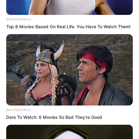
DISTURBIOS
BRAINBERRIES
Top 8 Movies Based On Real Life. You Have To Watch Them!
[Video] Identifican a
hincha del São Paulo que
provocó disturbios con
aficionados de Nacional
en Medellín
ATLÉTICO NACIONAL
El 'Verde' se ahogó en su
propia casa: Nacional 0-0
Sao Paulo
BRAINBERRIES
Dare To Watch: 6 Movies So Bad They're Good
ALERTA PAISA