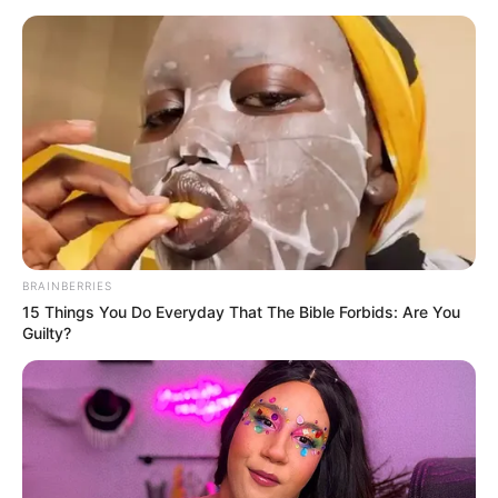
CARGAR MÁS
TEMAS DESTACADOS
EMERGENCIAS POR LLUVIAS
FUERTES LLUVIAS
VIA AL LLANO
BRAINBERRIES
LIGA BETPLAY
METRO DE MEDELLÍN
15 Things You Do Everyday That The Bible Forbids: Are You
CORTES DE LUZ
CORTES DE AGUA
Guilty?
FENÓMENO DEL NIÑO