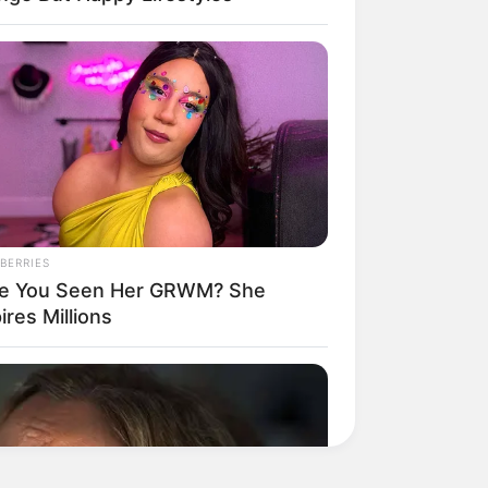
BERRIES
e You Seen Her GRWM? She
ires Millions