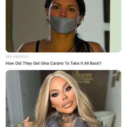
Avanzan los trabajos para
dar paso provisional en vía
que conecta a Medellín
con el Nordeste
antioqueño
NOTICIAS ANTIOQUIA
BRAINBERRIES
Así están las vías de
How Did They Get Gina Carano To Take It All Back?
Antioquia para este
puente festivo
NOTICIAS ANTIOQUIA
Habilitan la vía Medellín -
la Costa Atlántica luego de
trabajos del Ejército y
antiexplosivos