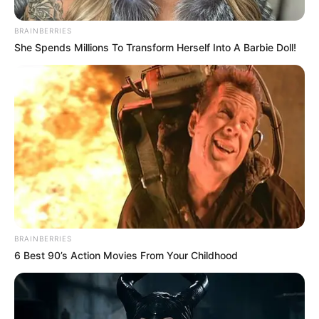
BRAINBERRIES
NOTICIAS ANTIOQUIA
She Spends Millions To Transform Herself Into A Barbie Doll!
Para evitar accidentes,
autoridades en Sabaneta
reducen el límite de
velocidad en la avenida
Las Vegas
NOTICIAS ANTIOQUIA
Viajeros ahorrarán tiempo
para llegar al aeropuerto
de Rionegro
BRAINBERRIES
6 Best 90’s Action Movies From Your Childhood
NOTICIAS ANTIOQUIA
Gobernación de Antioquia