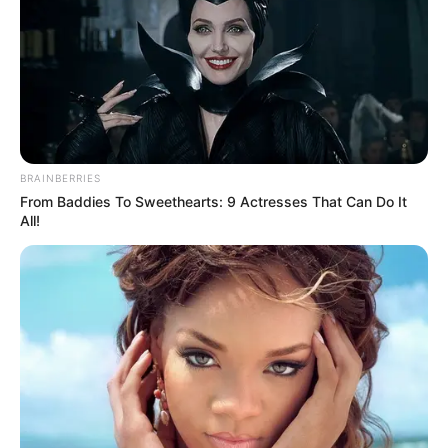
y sector privado entregan
nueva vía en Dabeiba
NOTICIAS ANTIOQUIA
¿Piensa viajar? Este es el
BRAINBERRIES
estado de las vías en
From Baddies To Sweethearts: 9 Actresses That Can Do It
Antioquia para este fin de
All!
semana
NOTICIAS MEDELLÍN
Disfrute de unas
vacaciones seguras: las
recomendaciones para
disminuir los riesgos