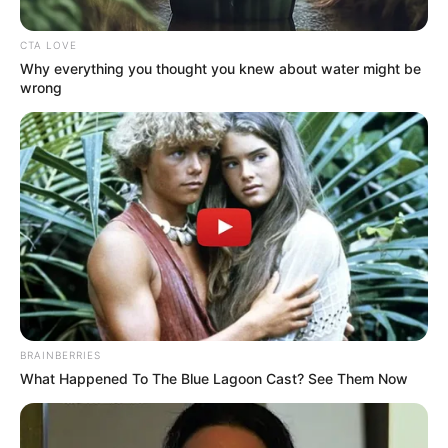
CTA LOVE
Why everything you thought you knew about water might be
wrong
MOVILIDAD EN ANTIOQUIA
Intervienen vía en Abejorral para
mejorar la movilidad hacia el
corregimiento Mesopotamia
NOTICIAS ANTIOQUIA
Este miércoles inician las
obras de pavimentación
en el municipio de La Ceja
BRAINBERRIES
What Happened To The Blue Lagoon Cast? See Them Now
NOTICIAS ANTIOQUIA