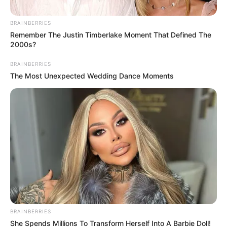
TEMAS DESTACADOS
BRAINBERRIES
Remember The Justin Timberlake Moment That Defined The
EMERGENCIAS POR LLUVIAS
2000s?
FUERTES LLUVIAS
VIA AL LLANO
LIGA BETPLAY
METRO DE MEDELLÍN
BRAINBERRIES
CORTES DE LUZ
CORTES DE AGUA
The Most Unexpected Wedding Dance Moments
FENÓMENO DEL NIÑO
BRAINBERRIES
She Spends Millions To Transform Herself Into A Barbie Doll!