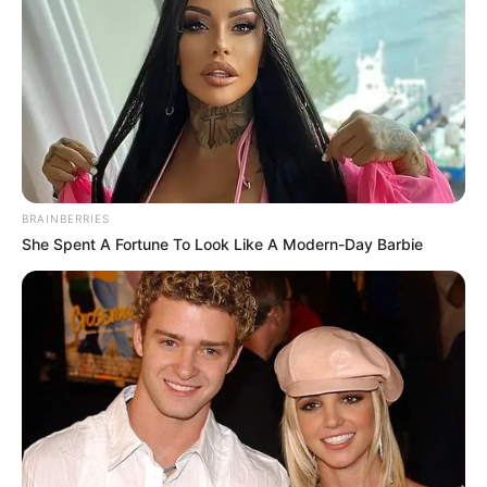
ALERTA BOGOTÁ EN GOOGLE NEWS
TEMAS RELACIONADOS
SINCELEJO
BANDAS CRIMINALES
BRAINBERRIES
MANTÉNGASE EN ALERTA
She Spent A Fortune To Look Like A Modern-Day Barbie
Tenemos todas las noticias que le
interesan. Para estar bien informado, por
favor, active las notificaciones de Alerta.
ACTIVAR AHORA