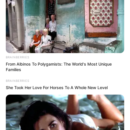
delinquir y hurto calificado y agravado.
BRAINBERRIES
From Albinos To Polygamists: The World's Most Unique
Families
BRAINBERRIES
She Took Her Love For Horses To A Whole New Level
Así mismo estas diligencias se realizaron en los barrios