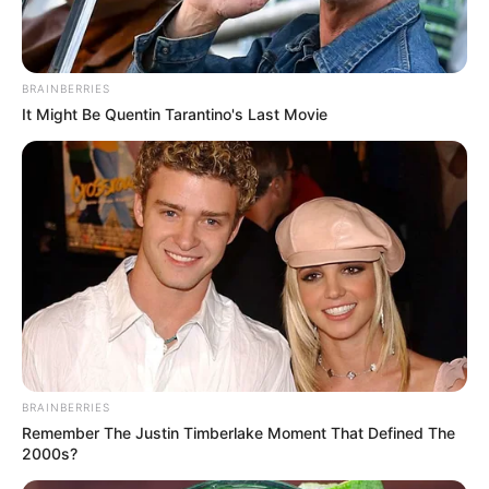
Se les acabó la guachafita a
presuntos miembros de 'Los
BRAINBERRIES
costeños' dedicados a la extorsión
It Might Be Quentin Tarantino's Last Movie
en el Atlántico
BRAINBERRIES
Remember The Justin Timberlake Moment That Defined The
2000s?