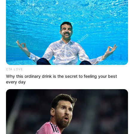
TEMAS DESTACADOS
POLONUEVO
LOS COSTEÑOS
TRANSMETRO
EDUARDO VERANO DE LA ROSA
ALEJANDRO CHAR
SOLEDAD, ATLÁNTICO
LOS PEPES
CTA LOVE
Why this ordinary drink is the secret to feeling your best
every day