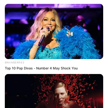
CAPTURAS
¡Se les chispoteó!
Capturaron a “Los
Chespirito” tras presunto
hurto en Cartagena
CARTAGENA
Dos capturados dejan
operativos contra el hurto
BRAINBERRIES
en zona norte de
Top 10 Pop Divas - Number 4 May Shock You
Cartagena
BARRIO MANRIQUE
Abuela de 77 años
apareció sin vida en su
casa de Manrique; su hijo