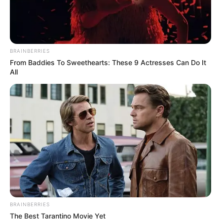
fue capturado como
sospechoso
LOS PACHENCAS
BRAINBERRIES
From Baddies To Sweethearts: These 9 Actresses Can Do It
Red falsificaba placas,
All
licencias y cédulas para
'Los Pachenca' en Santa
Marta
CAPTURAS
Golpes a la criminalidad
en Norte de Santander:
cárcel para cinco
procesados por abuso a
menor, narcotráfico y
porte de armas
BRAINBERRIES
The Best Tarantino Movie Yet