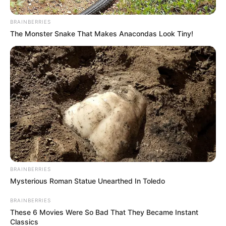
Medellín
BRAINBERRIES
The Monster Snake That Makes Anacondas Look Tiny!
FLETEO
El botón de pánico que
frustró un atraco en una
casa de cambio de
Medellín y dejó cuatro
capturados
CAPTURAS
Cayó alias “Ro”, uno de los
más grandes
BRAINBERRIES
distribuidores de
Mysterious Roman Statue Unearthed In Toledo
estupefacientes en
Armenia: Interpol le
BRAINBERRIES
pisaba los talones
These 6 Movies Were So Bad That They Became Instant
Classics