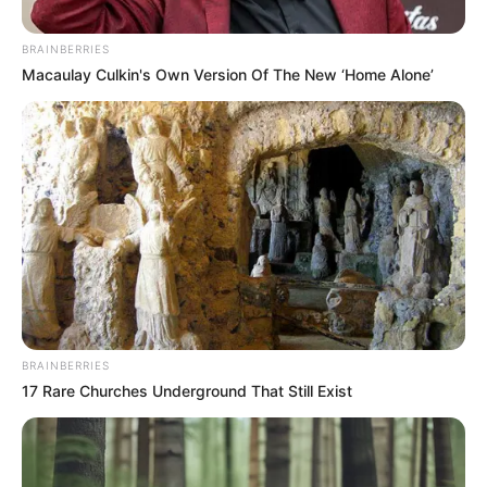
BRAINBERRIES
Macaulay Culkin's Own Version Of The New ‘Home Alone’
GARZÓN - HUILA
Cayeron los delincuentes que tenían
azotada con atracos la Ruta 45 en el
Huila
ASESINATO
Capturaron a
secuestradores y asesinos
BRAINBERRIES
de una mujer de 66 años
17 Rare Churches Underground That Still Exist
en Villavicencio
CAPTURAS