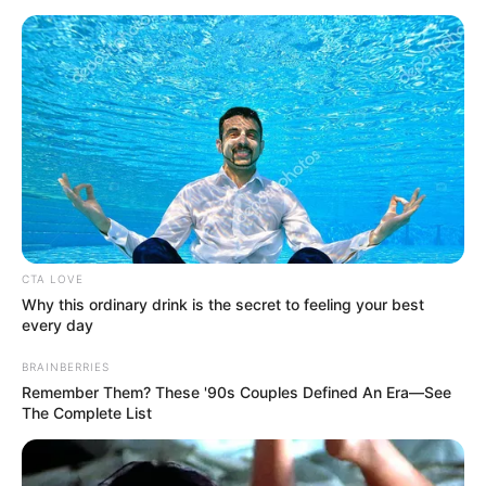
LOCALIDAD DE CIUDAD
BOLÍVAR
Capturan en Bogotá a alias
Dilan, presunto sicario de
Los Costeños
CARGAR MÁS
CTA LOVE
Why this ordinary drink is the secret to feeling your best
TEMAS DESTACADOS
every day
BRAINBERRIES
EMERGENCIAS POR LLUVIAS
Remember Them? These '90s Couples Defined An Era—See
FUERTES LLUVIAS
VIA AL LLANO
The Complete List
LIGA BETPLAY
METRO DE MEDELLÍN
CORTES DE LUZ
CORTES DE AGUA
FENÓMENO DEL NIÑO