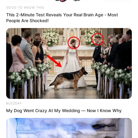
GOOD TO KNOW THIS
This 2-Minute Test Reveals Your Real Brain Age - Most
People Are Shocked!
BUZZDAY
El jefe de la cartera de defensa,
rechazó enfáticamente el
My Dog Went Crazy At My Wedding — Now I Know Why
ataque que acabó con la vida de los soldados
profesionales Danilo Andrés Osorio y Manuel Esteban
Cárcamo,
quienes integraban la Fuerza de Despliegue
Rápido de la Segunda División del Ejército.