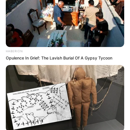
TEMAS RELACIONADOS
MILITARES
MINISTERIO DE DEFENSA
ELN
MANTÉNGASE EN ALERTA
HABERION
Tenemos todas las noticias que le
Opulence In Grief: The Lavish Burial Of A Gypsy Tycoon
interesan. Para estar bien informado, por
favor, active las notificaciones de Alerta.
ACTIVAR AHORA
TEMAS DESTACADOS
CATATUMBO