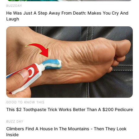
BUZZDAY
He Was Just A Step Away From Death: Makes You Cry And
Laugh
GOOD TO KNOW THIS
This $2 Toothpaste Trick Works Better Than A $200 Pedicure
BUZZ DAY
Climbers Find A House In The Mountains - Then They Look
Inside