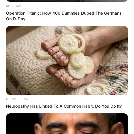
PUENTE INTERNACIONAL SIMÓN BOLÍVAR
BUZZDAY
NOTICIAS NORTE DE SANTANDER
Operation Titanic: How 400 Dummies Duped The Germans
ÁREA METROPOLITANA DE CÚCUTA
OCAÑA
On D-Day
NARCOTRÁFICO
ELN
NERVE FLOW
Neuropathy Has Linked To A Common Habit. Do You Do It?