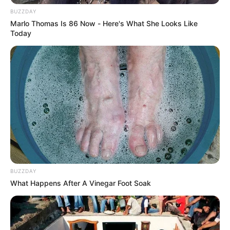
Lea También:
Dos lotes de vacunas contra la covid-19
BUZZDAY
llegarán a Norte de Santander
Marlo Thomas Is 86 Now - Here's What She Looks Like
Today
En esta misma zona del departamento, en el año
2017
cinco militares murieron luego que fuera activada una
carga explosiva
al paso de una caravana del Ejército que
salía del municipio de Tibú a la ciudad de Cúcuta.
Finalmente las autoridades ratificaron la continuidad de
los operativos en la zona del Catatumbo y área rural de
Cúcuta,
con el fin de debilitar las estructuras armados
de estos grupos delincuenciales.
COMPARTIR
BUZZDAY
What Happens After A Vinegar Foot Soak
ALERTA BOGOTÁ EN GOOGLE NEWS