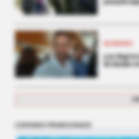
presunta baj
RECOMPENSA
¡Les llegó l
de bandas cr
BUZZ DAY
Remember Tiger's Ex-Wife? Try N
See Her Now
CA