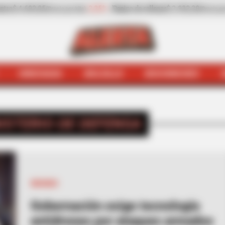
-13,30%
Zanahoria
$ 1.709,42
-6,81%
Papaya
$ 2.4
io por kilo)
(Precio por kilo)
HINCHADA
BOLSILLO
BOCHINCHES
INICIO
Ministerio de Defensa
ISTERIO DE DEFENSA
DRONES
Gobernación exige tecnología
antidrones por ataques armados