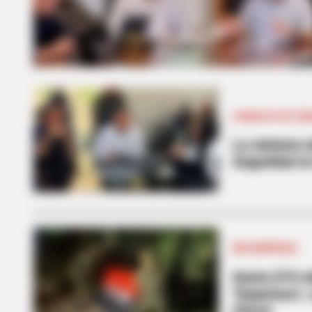
CONSEJO DE SE
La ministra 
Seguridad en
RECOMPENSA
Hasta $70 mi
"Espartaco",
Chocó