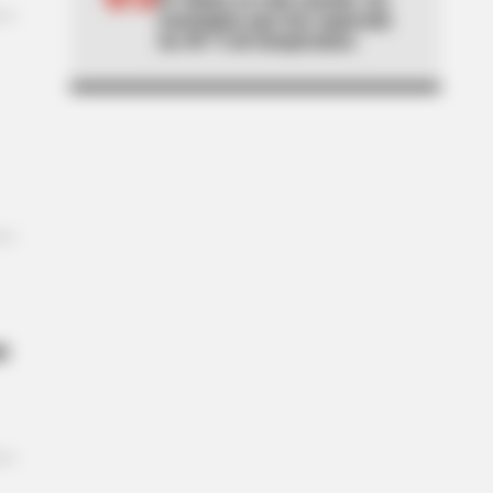
municipios que han superado
los 40 °C de temperatura
n