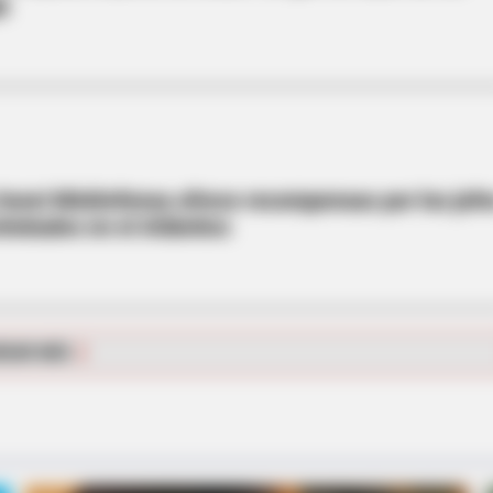
a
a hora! MinDefensa ofrece recompensas por los jef
iminales en el Atlántico
ot To Smile When You
RGAR MÁS