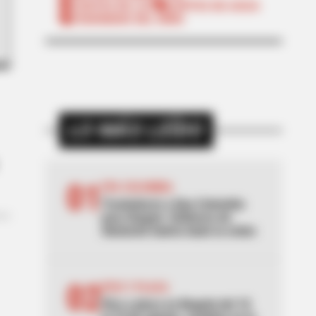
CORTES DE LUZ
CORTES DE AGUA
FENÓMENO DEL NIÑO
LO MÁS LEÍDO
01
EPA COLOMBIA
Trasladaron a Epa Colombia
para Ibagué: Gobierno de
Abelardo habría dado la orden
02
PICO Y PLACA
Pico y placa en Bogotá del 10