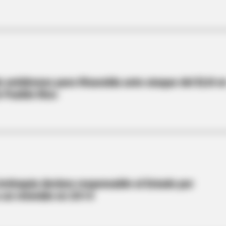
 antidrones para Risaralda ante ataque del ELN e
e Pueblo Rico
Antioquia declara responsable al Estado por
 un retenido en 2014