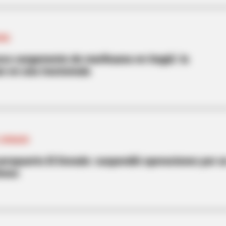
UIA
co cargamento de marihuana en Itagüí: la
n en una tractomula
 DORADO
aeropuerto El Dorado: suspendió operaciones por u
hoso