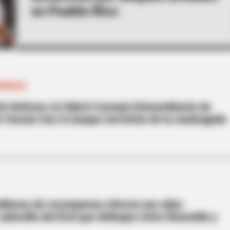
en Pueblo Rico
GURIDAD
de Defensa (e) lideró Consejo Extraordinario de
 Cúcuta tras el ataque terrorista de la madrugada
llones de recompensa ofrecen por alias
 cabecilla del ELN que delinque entre Risaralda y