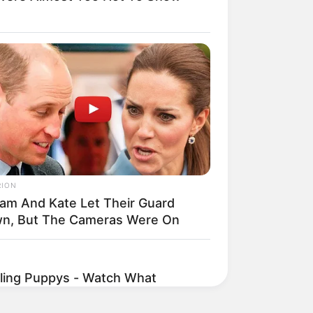
s
RION
liam And Kate Let Their Guard
n, But The Cameras Were On
ling Puppys - Watch What