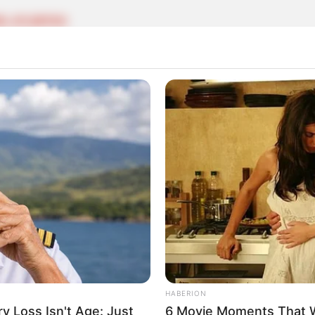
EL ATLÁNTICO
ras buscan frenar el delito en Atlántico: serán
GURIDAD
ata a la seguridad! Comprarán botes para que el
rulle la Ciénaga Grande de Santa Marta
HABERION
SIDENCIALES
 Loss Isn't Age: Just
6 Movie Moments That 