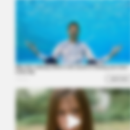
BUZZ DAY
The Equine Woman You've Never
Seen Before