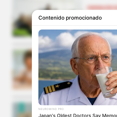
GOBERNACIÓN D
Contenido promocionado
Con más cáma
580 en total
CONSEJO DE SE
¡Le meten pl
Ejército pat
NEUROMIND PRO
ELECCIONES PRE
Japan's Oldest Doctors Say Memory