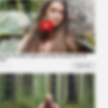
R MEDIA
 Truth About Archie They Couldn't
e Any Longer