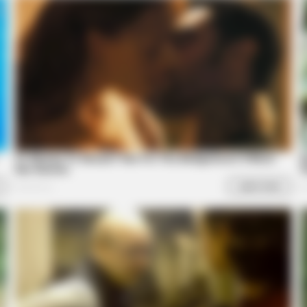
BUZZ DAY
RADA
Viewers Had To Look Away When This
The
Happened On Live Tv
Hid