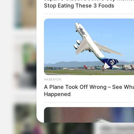
Stop Eating These 3 Foods
El gobernado
las eleccion
COMPRA DE VOT
Más de $1.80
para presun
HABERION
A Plane Took Off Wrong – See Wh
Happened
DISIDENCIAS DE
Alias Guaric