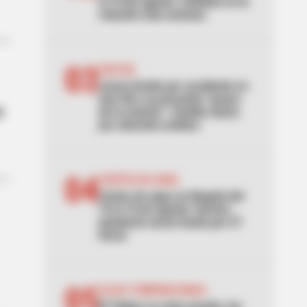
al 16 de agosto: cambios en la
rotación esta semana
03
SAN GIL
Joven herido por accidente en
San Gil y un presunto “paseo
n
de la muerte”: familia clama
por atención médica
04
CORTES DE AGUA
Cortes de agua en Bogotá del
10 al 16 de agosto: barrios
quedarán secos hasta por 27
horas
05
ALTAS TEMPERATURAS
El Tolima se está asando: los