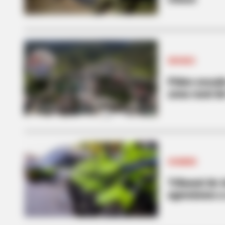
DRONES
Piden escudo
zona rural d
HOMBRE
Tribunal de 
agresiones a