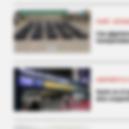
ITAGÜÍ - ANTIOQ
Cae gigantes
transportaba
AEROPUERTO EL
Susto en el 
dron sospec