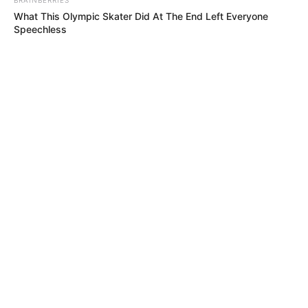
What This Olympic Skater Did At The End Left Everyone
Speechless
PAPA FRANCISCO
Maia, en los momentos históricos de
Colombia: también le cantó al papa Francisco
PICO Y PLACA
Pico y placa en Bogotá para el sábado 8 de
agosto de 2026: así operará la medida para
taxis