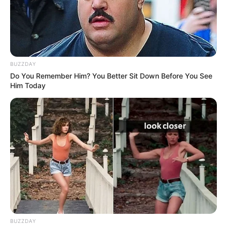
NOTICIAS MEDELLÍN
BUZZDAY
Inauguran en Envigado el Centro de
Do You Remember Him? You Better Sit Down Before You See
Him Today
Orientación en Adicciones
ADICCIÓN
Silvestre Dangond confesó
que tuvo 'problemitas' de
adicción
MADRES
BUZZDAY