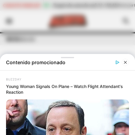
de carne de res
$ 23.158,40
-2,15%
Cilantro
$ 4.692,05
CANASTA FAMILIAR
(Precio por kilo)
(Precio
INICIO
Adicción
Contenido promocionado
ÚLTIMAS NOTICIAS
DE
ADICCIÓN
BUZZDAY
Young Woman Signals On Plane – Watch Flight Attendant's
Reaction