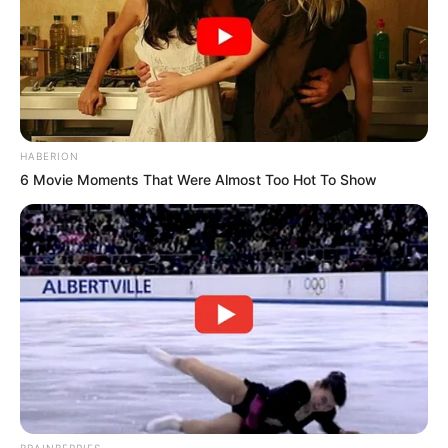
HABERION
6 Movie Moments That Were Almost Too Hot To Show
BOYACÁ
Gemelas que rechazaron dinero regalado dan
ejemplo: ahora tienen su propio
emprendimiento en Boyacá
BRAINBERRIES