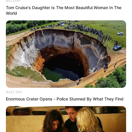
para evadir control en Ciudad Verde:
BUZZDAY
11 fueron inmovilizadas
Tom Cruise's Daughter Is The Most Beautiful Woman In The
World
BUZZ DAY
Enormous Crater Opens - Police Stunned By What They Find
SOAT
Si no usó el SOAT durante un año le saldrá
más barato: el nuevo incentivo que alegraría
a conductores