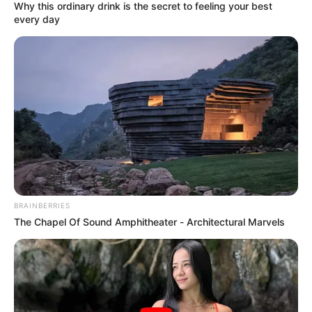
Why this ordinary drink is the secret to feeling your best
every day
CARGAR MÁS
TEMAS DESTACADOS
EMERGENCIAS POR LLUVIAS
FUERTES LLUVIAS
VIA AL LLANO
LIGA BETPLAY
METRO DE MEDELLÍN
CORTES DE LUZ
CORTES DE AGUA
FENÓMENO DEL NIÑO
BRAINBERRIES
The Chapel Of Sound Amphitheater - Architectural Marvels