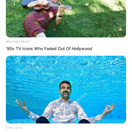
Lluvias y cuevas dificultan
búsqueda de una mujer
que cayó al río en
Yarumal, Antioquia
BRAINBERRIES
RIONEGRO SANTANDER
’90s TV Icons Who Faded Out Of Hollywood
¡Montañas de basura!
Habitantes inconformes
con la recolección,
llenaron la Alcaldía de
Rionegro de basura
ALCALDE
En Belén de Umbría
(Risaralda) quieren
tumbar el alcalde: avanza
revocatoria de mandato
CTA LOVE