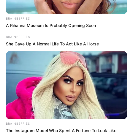
MALTRATO ANIMAL
BRAINBERRIES
A Rihanna Museum Is Probably Opening Soon
Indignación por video de
hombre que lanzó un gato
BRAINBERRIES
a un barranco: investigan
si ocurrió en Antioquia
She Gave Up A Normal Life To Act Like A Horse
ANIMALES
Autoridades rescataron
dos gatos bebés que
estaban siendo
maltratados en Marinilla
NOTICIAS MEDELLÍN
BRAINBERRIES
Feria de las Flores: 20
The Instagram Model Who Spent A Fortune To Look Like
fincas de Santa Elena