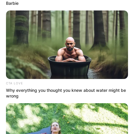
Barbie
listas y seguras para el
turismo
ELECCIONES ATÍPICAS
Néstor Javier Celada fue
elegido como nuevo
alcalde de Gigante, Huila
ELECCIONES ATÍPICAS
CTA LOVE
Gigante elige nuevo
Why everything you thought you knew about water might be
alcalde: más de 20.000
wrong
ciudadanos saldrán a
votar este domingo
YARUMAL - ANTIOQUIA