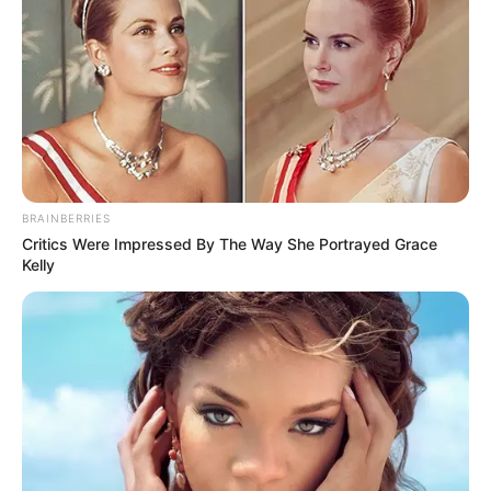
¡La deuda bajó, pero el
problema sigue! Alcaldía
de Neiva mantiene
sanción laboral de $350
millones
CONGRESISTAS
¿Quiénes son los
BRAINBERRIES
congresistas de Norte de
Critics Were Impressed By The Way She Portrayed Grace
Santander?
Kelly
FALLO JUDICIAL
Tribunal del Atlántico
revoca nulidad del PBOT
de Puerto Colombia y
mantiene vigente el plan
territorial