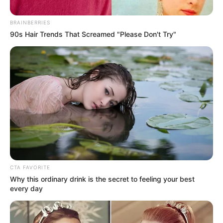
BRAINBERRIES
90s Hair Trends That Screamed "Please Don't Try"
BARRANQUILLA
Buscan reubicar temporalmente el
mercado de carnes de Barranquilla
DESFILE
Así será el Desfile de
Comparsas por la Séptima
en el cumpleaños de
CTA FAVORITE
Bogotá
Why this ordinary drink is the secret to feeling your best
every day
ALCALDÍA DE NEIVA